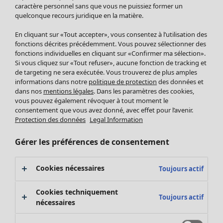
Pantalon
caractère personnel sans que vous ne puissiez former un
quelconque recours juridique en la matière.
Jupes
Manteaux & vestes
Vêtements
Maison
Ouvrir le menu Maison
En cliquant sur «Tout accepter», vous consentez à l’utilisation des
Leggings et collants
Nouveautés
fonctions décrites précédemment. Vous pouvez sélectionner des
Accessoires
fonctions individuelles en cliquant sur «Confirmer ma sélection».
Tous les vêtements
Si vous cliquez sur «Tout refuser», aucune fonction de tracking et
Chaussures
Robes
de targeting ne sera exécutée. Vous trouverez de plus amples
Vêtements de bain
Soldes Mobilier
Tuniques
informations dans notre
politique de protection
des données et
Basics
Bonnes affaires déco
dans nos
mentions légales
. Dans les paramètres des cookies,
Pulls
Décoration
vous pouvez également révoquer à tout moment le
Tops
consentement que vous avez donné, avec effet pour l’avenir.
Textiles
Pulls en tricot
Protection des données
Legal Information
Tapis
Gilets sans manches
Maison
Offres
Ouvrir le menu Offres
Éponge
Pantalons
Gérer les préférences de consentement
Nouveautés
Chemises et blouses
Voir toute la décoration
Gilets
Coussins
Cookies nécessaires
Toujours actif
Manteaux & vestes
Rideaux
Jupes
Tapis
Cookies techniquement
Toujours actif
Éponge
nécessaires
Céramique et verre