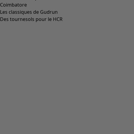
Robe "Bodil" en lin tissé
Icône de liste de souhaits
Prix bonne affaire
:
CHF 38.00
Prix
:
CHF 159.00
Coloris
eucalyptus/motif
83