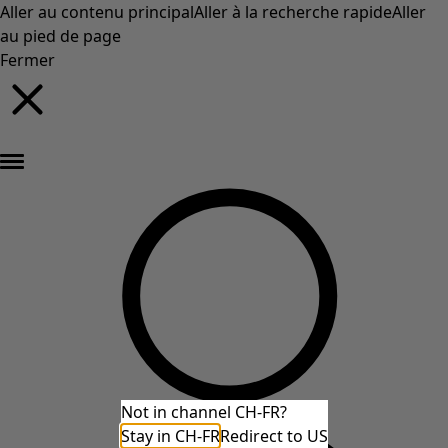
Aller au contenu principal
Aller à la recherche rapide
Aller
au pied de page
Fermer
Nouveautés : la collection d'automne haute en couleur de Gudrun »
Not in channel CH-FR?
Stay in CH-FR
Redirect to US