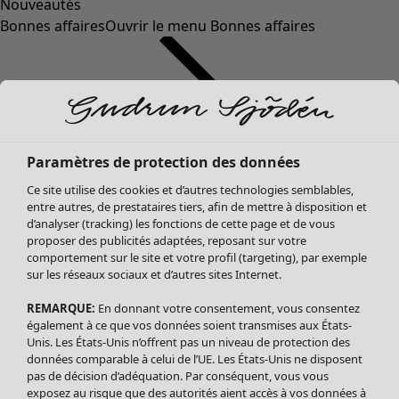
Nouveautés
Bonnes affaires
Ouvrir le menu Bonnes affaires
Paramètres de protection des données
Ce site utilise des cookies et d’autres technologies semblables,
entre autres, de prestataires tiers, afin de mettre à disposition et
d’analyser (tracking) les fonctions de cette page et de vous
proposer des publicités adaptées, reposant sur votre
Soldes Vêtements
Vêtements
Ouvrir le menu Vêtements
comportement sur le site et votre profil (targeting), par exemple
sur les réseaux sociaux et d’autres sites Internet.
Tous les vêtements
Robes
REMARQUE:
En donnant votre consentement, vous consentez
Tuniques
également à ce que vos données soient transmises aux États-
Blouses
Unis. Les États-Unis n’offrent pas un niveau de protection des
données comparable à celui de l’UE. Les États-Unis ne disposent
Tops
pas de décision d’adéquation. Par conséquent, vous vous
Gilets
exposez au risque que des autorités aient accès à vos données à