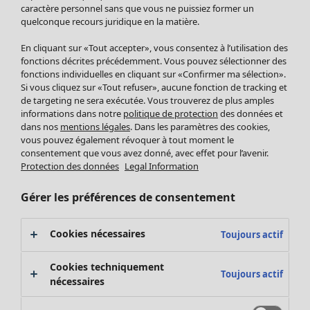
Pantalon
caractère personnel sans que vous ne puissiez former un
quelconque recours juridique en la matière.
Jupes
Manteaux & vestes
En cliquant sur «Tout accepter», vous consentez à l’utilisation des
Leggings et collants
fonctions décrites précédemment. Vous pouvez sélectionner des
Accessoires
fonctions individuelles en cliquant sur «Confirmer ma sélection».
Si vous cliquez sur «Tout refuser», aucune fonction de tracking et
Chaussures
de targeting ne sera exécutée. Vous trouverez de plus amples
Vêtements de bain
Soldes Mobilier
informations dans notre
politique de protection
des données et
Basics
Bonnes affaires déco
dans nos
mentions légales
. Dans les paramètres des cookies,
Décoration
vous pouvez également révoquer à tout moment le
consentement que vous avez donné, avec effet pour l’avenir.
Textiles
Protection des données
Legal Information
Tapis
Éponge
Gérer les préférences de consentement
Cookies nécessaires
Toujours actif
Cookies techniquement
Toujours actif
nécessaires