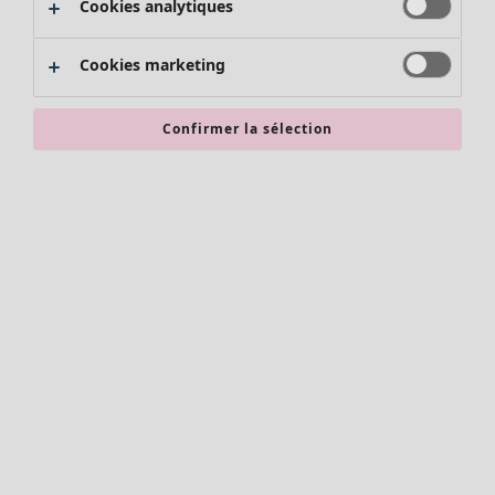
Cookies analytiques
Promos SOLDES
Les promos de Gudrun Sjödén
Cookies marketing
Nouvel arrivage
Bonnes affaires en soldes - jusqu'à -70
Confirmer la sélection