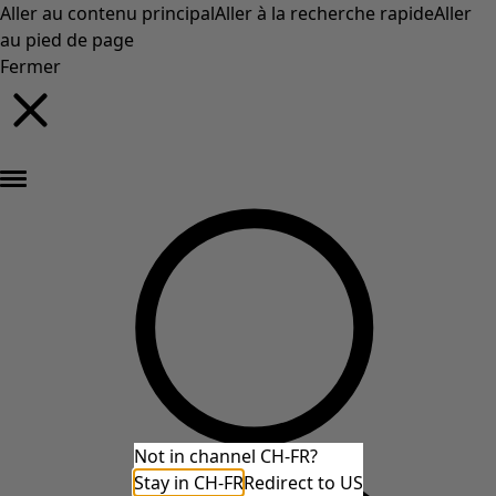
Aller au contenu principal
Aller à la recherche rapide
Aller
au pied de page
Fermer
Nouveautés : la collection d'automne haute en couleur de Gudrun »
Not in channel CH-FR?
Stay in CH-FR
Redirect to US