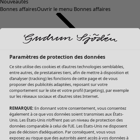
Nouveautés
Bonnes affaires
Ouvrir le menu Bonnes affaires
Paramètres de protection des données
Ce site utilise des cookies et d’autres technologies semblables,
entre autres, de prestataires tiers, afin de mettre à disposition et
d’analyser (tracking) les fonctions de cette page et de vous
proposer des publicités adaptées, reposant sur votre
Soldes Vêtements
Vêtements
Ouvrir le menu Vêtements
comportement sur le site et votre profil (targeting), par exemple
sur les réseaux sociaux et d’autres sites Internet.
Tous les vêtements
Robes
REMARQUE:
En donnant votre consentement, vous consentez
Tuniques
également à ce que vos données soient transmises aux États-
Blouses
Unis. Les États-Unis n’offrent pas un niveau de protection des
données comparable à celui de l’UE. Les États-Unis ne disposent
Tops
pas de décision d’adéquation. Par conséquent, vous vous
Gilets
exposez au risque que des autorités aient accès à vos données à