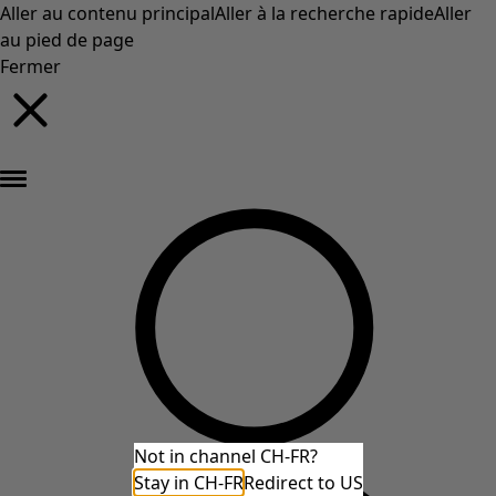
Aller au contenu principal
Aller à la recherche rapide
Aller
au pied de page
Fermer
Nouveautés : la collection d'automne haute en couleur de Gudrun »
Not in channel CH-FR?
Stay in CH-FR
Redirect to US