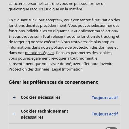
Pantalon
caractère personnel sans que vous ne puissiez former un
quelconque recours juridique en la matière.
Jupes
Manteaux & vestes
Vêtements
Maison
Ouvrir le menu Maison
En cliquant sur «Tout accepter», vous consentez à l’utilisation des
Leggings et collants
Nouveautés
fonctions décrites précédemment. Vous pouvez sélectionner des
Accessoires
fonctions individuelles en cliquant sur «Confirmer ma sélection».
Tous les vêtements
Si vous cliquez sur «Tout refuser», aucune fonction de tracking et
Chaussures
Robes
de targeting ne sera exécutée. Vous trouverez de plus amples
Vêtements de bain
Soldes Mobilier
Tuniques
informations dans notre
politique de protection
des données et
Basics
Bonnes affaires déco
dans nos
mentions légales
. Dans les paramètres des cookies,
Pulls
Décoration
vous pouvez également révoquer à tout moment le
Tops
consentement que vous avez donné, avec effet pour l’avenir.
Textiles
Pulls en tricot
Protection des données
Legal Information
Tapis
Gilets sans manches
Maison
Offres
Ouvrir le menu Offres
Éponge
Pantalons
Gérer les préférences de consentement
Nouveautés
Chemises et blouses
Voir toute la décoration
Gilets
Coussins
Cookies nécessaires
Toujours actif
Manteaux & vestes
Rideaux
Jupes
Tapis
Cookies techniquement
Toujours actif
Éponge
nécessaires
Céramique et verre