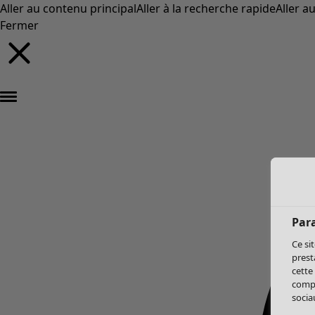
Aller au contenu principal
Aller à la recherche rapide
Aller a
Fermer
Par
Ce si
prest
cette
compo
sociau