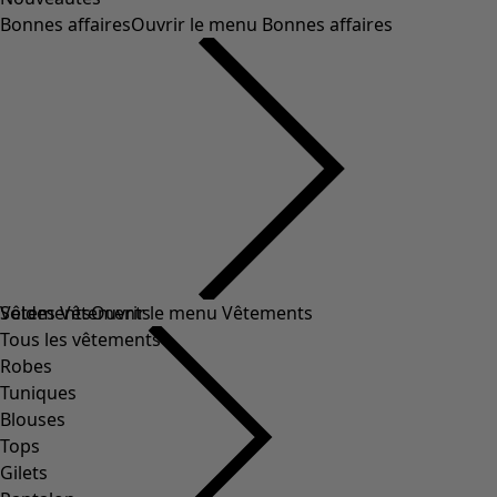
Bonnes affaires
Ouvrir le menu Bonnes affaires
Soldes Vêtements
Vêtements
Ouvrir le menu Vêtements
Tous les vêtements
Robes
Tuniques
Blouses
Tops
Gilets