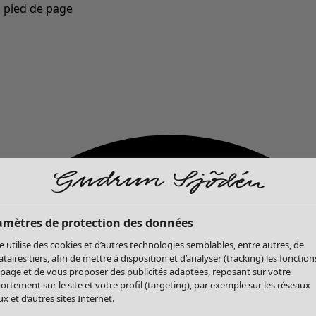
u pied de page
Nouveautés : la collection d'automne haute en couleur de Gudrun »
amètres de protection des données
te utilise des cookies et d’autres technologies semblables, entre autres, de
ataires tiers, afin de mettre à disposition et d’analyser (tracking) les fonction
 page et de vous proposer des publicités adaptées, reposant sur votre
rtement sur le site et votre profil (targeting), par exemple sur les réseaux
x et d’autres sites Internet.