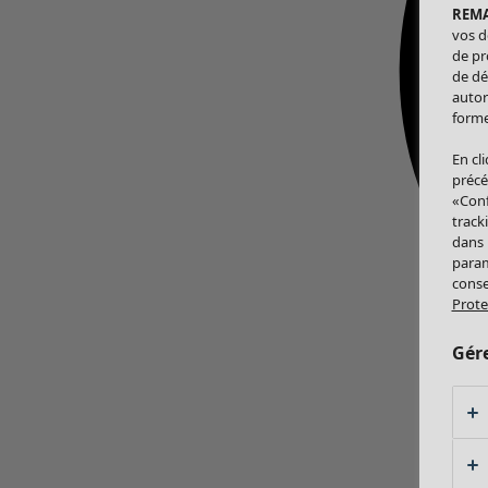
REM
vos d
de pr
de dé
autor
forme
En cl
précé
«Conf
track
dans
param
conse
Prote
Gér