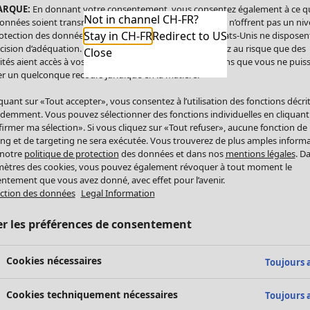
ARQUE:
En donnant votre consentement, vous consentez également à ce q
Not in channel CH-FR?
onnées soient transmises aux États-Unis. Les États-Unis n’offrent pas un ni
Stay in CH-FR
Redirect to US
otection des données comparable à celui de l’UE. Les États-Unis ne disposen
cision d’adéquation. Par conséquent, vous vous exposez au risque que des
Close
ités aient accès à vos données à caractère personnel sans que vous ne puiss
r un quelconque recours juridique en la matière.
iquant sur «Tout accepter», vous consentez à l’utilisation des fonctions décri
demment. Vous pouvez sélectionner des fonctions individuelles en cliquant
irmer ma sélection». Si vous cliquez sur «Tout refuser», aucune fonction de
ing et de targeting ne sera exécutée. Vous trouverez de plus amples inform
 notre
politique de protection
des données et dans nos
mentions légales
. D
ètres des cookies, vous pouvez également révoquer à tout moment le
ntement que vous avez donné, avec effet pour l’avenir.
ction des données
Legal Information
er les préférences de consentement
Cookies nécessaires
Toujours a
Cookies techniquement nécessaires
Toujours a