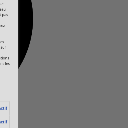
ue
veau
t pas
iez
tes
 sur
ations
ans les
ctif
ctif