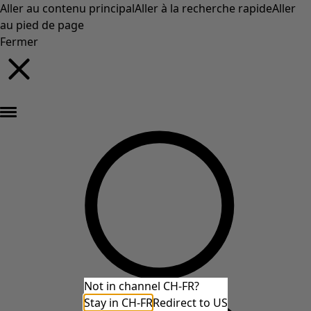
Aller au contenu principal
Aller à la recherche rapide
Aller
au pied de page
Fermer
Nouveautés : la collection d'automne haute en couleur de Gudrun »
Not in channel CH-FR?
Stay in CH-FR
Redirect to US