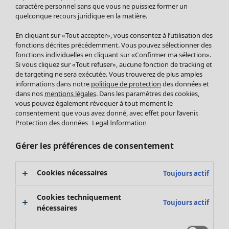
Pantalon
caractère personnel sans que vous ne puissiez former un
quelconque recours juridique en la matière.
Jupes
Manteaux & vestes
Vêtements
Maison
Ouvrir le menu Maison
En cliquant sur «Tout accepter», vous consentez à l’utilisation des
Leggings et collants
Nouveautés
fonctions décrites précédemment. Vous pouvez sélectionner des
Accessoires
fonctions individuelles en cliquant sur «Confirmer ma sélection».
Tous les vêtements
Si vous cliquez sur «Tout refuser», aucune fonction de tracking et
Chaussures
Robes
de targeting ne sera exécutée. Vous trouverez de plus amples
Vêtements de bain
Soldes Mobilier
Tuniques
informations dans notre
politique de protection
des données et
Basics
Bonnes affaires déco
dans nos
mentions légales
. Dans les paramètres des cookies,
Pulls
Décoration
vous pouvez également révoquer à tout moment le
Tops
consentement que vous avez donné, avec effet pour l’avenir.
Textiles
Pulls en tricot
Protection des données
Legal Information
Tapis
Gilets sans manches
Maison
Offres
Ouvrir le menu Offres
Éponge
Pantalons
Gérer les préférences de consentement
Nouveautés
Chemises et blouses
Voir toute la décoration
Gilets
Coussins
Cookies nécessaires
Toujours actif
Manteaux & vestes
Rideaux
Jupes
Tapis
Cookies techniquement
Toujours actif
Éponge
nécessaires
Céramique et verre