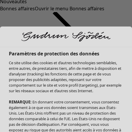
Nouveautés
Bonnes affaires
Ouvrir le menu Bonnes affaires
Paramètres de protection des données
Ce site utilise des cookies et d’autres technologies semblables,
entre autres, de prestataires tiers, afin de mettre à disposition et
d’analyser (tracking) les fonctions de cette page et de vous
proposer des publicités adaptées, reposant sur votre
Soldes Vêtements
Vêtements
Ouvrir le menu Vêtements
comportement sur le site et votre profil (targeting), par exemple
sur les réseaux sociaux et d’autres sites Internet.
Tous les vêtements
Robes
REMARQUE:
En donnant votre consentement, vous consentez
Tuniques
également à ce que vos données soient transmises aux États-
Blouses
Unis. Les États-Unis n’offrent pas un niveau de protection des
données comparable à celui de l’UE. Les États-Unis ne disposent
Tops
pas de décision d’adéquation. Par conséquent, vous vous
Gilets
exposez au risque que des autorités aient accès à vos données à