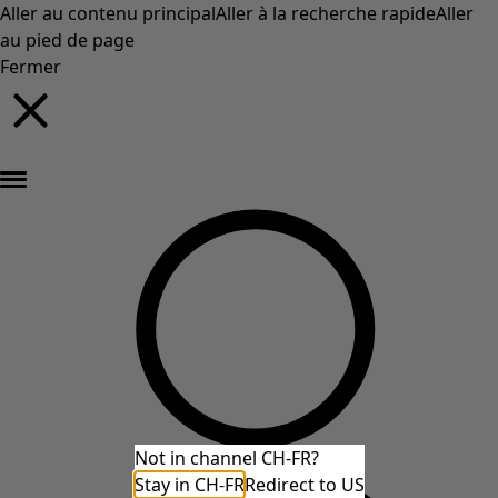
Aller au contenu principal
Aller à la recherche rapide
Aller
au pied de page
Fermer
Nouveautés : la collection d'automne haute en couleur de Gudrun »
Not in channel CH-FR?
Stay in CH-FR
Redirect to US