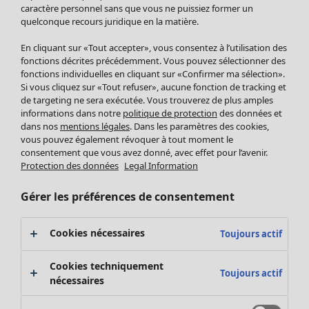
Pantalon
caractère personnel sans que vous ne puissiez former un
quelconque recours juridique en la matière.
Jupes
Manteaux & vestes
En cliquant sur «Tout accepter», vous consentez à l’utilisation des
Leggings et collants
fonctions décrites précédemment. Vous pouvez sélectionner des
Accessoires
fonctions individuelles en cliquant sur «Confirmer ma sélection».
Si vous cliquez sur «Tout refuser», aucune fonction de tracking et
Chaussures
de targeting ne sera exécutée. Vous trouverez de plus amples
Vêtements de bain
Soldes Mobilier
informations dans notre
politique de protection
des données et
Basics
Bonnes affaires déco
dans nos
mentions légales
. Dans les paramètres des cookies,
Décoration
vous pouvez également révoquer à tout moment le
consentement que vous avez donné, avec effet pour l’avenir.
Textiles
Protection des données
Legal Information
Tapis
Éponge
Gérer les préférences de consentement
Cookies nécessaires
Toujours actif
Cookies techniquement
Toujours actif
nécessaires