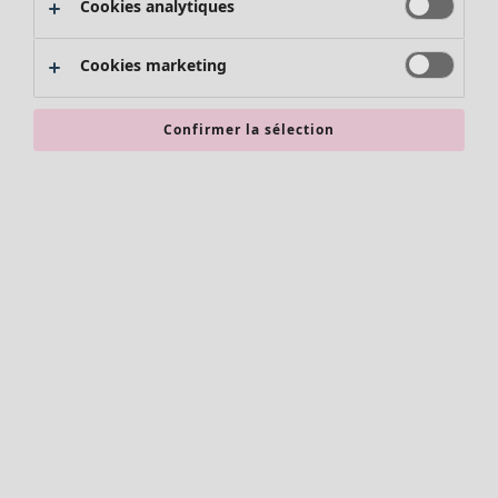
Cookies analytiques
Promos SOLDES
Les promos de Gudrun Sjödén
Cookies marketing
Nouvel arrivage
Bonnes affaires en soldes - jusqu'à -70
Confirmer la sélection