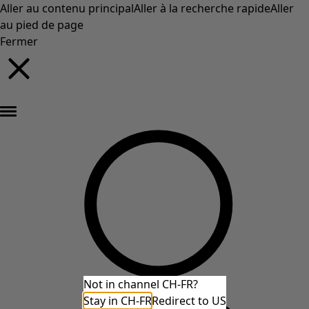
Aller au contenu principal
Aller à la recherche rapide
Aller
au pied de page
Fermer
Nouveautés : la collection d'automne haute en couleur de Gudrun »
Not in channel CH-FR?
Stay in CH-FR
Redirect to US