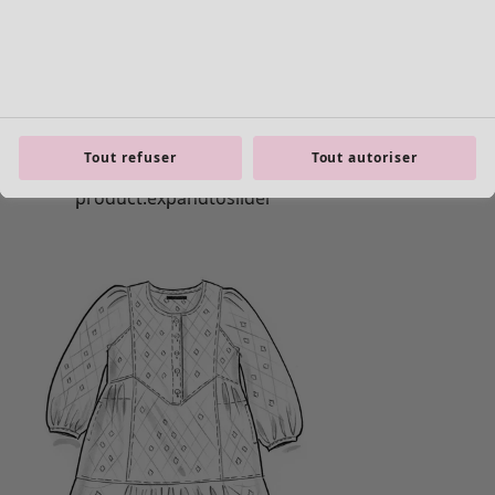
Tout refuser
Tout autoriser
Les basiques
Tous les basiques
Nouveautés basiques
Robes & Tuniques
Tops
Pantalons & Leggings
Basiques tissés
Basiques en jersey
Basiques en maille