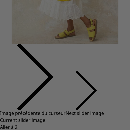
Coton
Coton biologique
Maillots de bain et vêtements de plage
Vêtements de fête
Collections
Dans l'univers du kimono
Monsoon
Étendues champêtres
Coimbatore