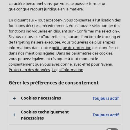
Pantalon
caractère personnel sans que vous ne puissiez former un
quelconque recours juridique en la matière.
Jupes
Manteaux & vestes
En cliquant sur «Tout accepter», vous consentez à l’utilisation des
Leggings et collants
fonctions décrites précédemment. Vous pouvez sélectionner des
Accessoires
fonctions individuelles en cliquant sur «Confirmer ma sélection».
Si vous cliquez sur «Tout refuser», aucune fonction de tracking et
Chaussures
de targeting ne sera exécutée. Vous trouverez de plus amples
Vêtements de bain
Soldes Mobilier
informations dans notre
politique de protection
des données et
Basics
Bonnes affaires déco
dans nos
mentions légales
. Dans les paramètres des cookies,
Décoration
vous pouvez également révoquer à tout moment le
consentement que vous avez donné, avec effet pour l’avenir.
Textiles
Protection des données
Legal Information
Tapis
Éponge
Gérer les préférences de consentement
Cookies nécessaires
Toujours actif
Cookies techniquement
Toujours actif
nécessaires