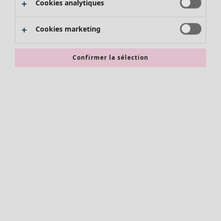
Cookies analytiques
Promos SOLDES
Les promos de Gudrun Sjödén
Cookies marketing
Nouvel arrivage
Bonnes affaires en soldes - jusqu'à -70
Confirmer la sélection