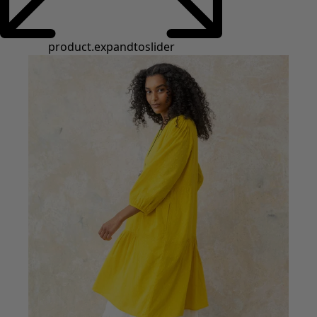
Styles de vétements
Vêtements en lin
Robes de style hippie
Grandes Tailles
À fleurs
Vêtements hippies
Une mode scandinave
Superpositions
À rayures
Des carreaux à foison
À pois
Vêtements bio
Un design suédois
Robes en jersey
Vêtements bohèmes
Des vêtements pour les soirées fraîches
Vêtements à motif