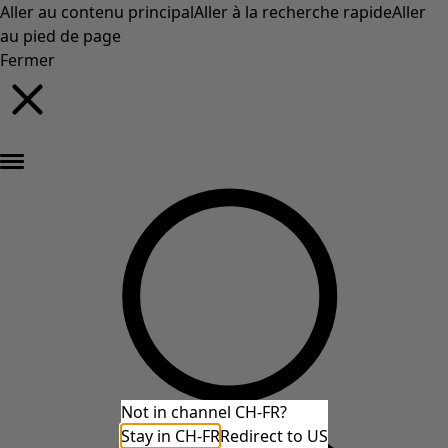
Aller au contenu principal
Aller à la recherche rapide
Aller
au pied de page
Fermer
Nouveautés : la collection d'automne haute en couleur de Gudrun »
Not in channel CH-FR?
Stay in CH-FR
Redirect to US