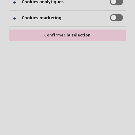
Cookies analytiques
Promos SOLDES
Les promos de Gudrun Sjödén
Cookies marketing
Nouvel arrivage
Bonnes affaires en soldes - jusqu'à -70
Confirmer la sélection