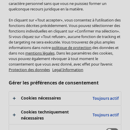
Pantalon
caractère personnel sans que vous ne puissiez former un
quelconque recours juridique en la matière.
Jupes
Manteaux & vestes
En cliquant sur «Tout accepter», vous consentez à l’utilisation des
Leggings et collants
fonctions décrites précédemment. Vous pouvez sélectionner des
Accessoires
fonctions individuelles en cliquant sur «Confirmer ma sélection».
Si vous cliquez sur «Tout refuser», aucune fonction de tracking et
Chaussures
de targeting ne sera exécutée. Vous trouverez de plus amples
Vêtements de bain
Soldes Mobilier
informations dans notre
politique de protection
des données et
Basics
Bonnes affaires déco
dans nos
mentions légales
. Dans les paramètres des cookies,
Décoration
vous pouvez également révoquer à tout moment le
consentement que vous avez donné, avec effet pour l’avenir.
Textiles
Protection des données
Legal Information
Tapis
Éponge
Gérer les préférences de consentement
Cookies nécessaires
Toujours actif
Cookies techniquement
Toujours actif
nécessaires