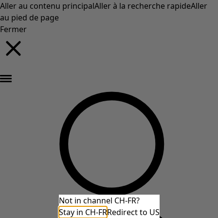
Aller au contenu principal
Aller à la recherche rapide
Aller
au pied de page
Fermer
Nouveautés : la collection d'automne haute en couleur de Gudrun »
Not in channel CH-FR?
Stay in CH-FR
Redirect to US