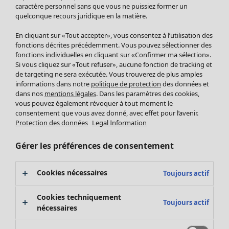
Pantalon
caractère personnel sans que vous ne puissiez former un
quelconque recours juridique en la matière.
Jupes
Manteaux & vestes
Vêtements
Maison
Ouvrir le menu Maison
En cliquant sur «Tout accepter», vous consentez à l’utilisation des
Leggings et collants
Nouveautés
fonctions décrites précédemment. Vous pouvez sélectionner des
Accessoires
fonctions individuelles en cliquant sur «Confirmer ma sélection».
Tous les vêtements
Si vous cliquez sur «Tout refuser», aucune fonction de tracking et
Chaussures
Robes
de targeting ne sera exécutée. Vous trouverez de plus amples
Vêtements de bain
Soldes Mobilier
Tuniques
informations dans notre
politique de protection
des données et
Basics
Bonnes affaires déco
dans nos
mentions légales
. Dans les paramètres des cookies,
Pulls
Décoration
vous pouvez également révoquer à tout moment le
Tops
consentement que vous avez donné, avec effet pour l’avenir.
Textiles
Pulls en tricot
Protection des données
Legal Information
Tapis
Gilets sans manches
Maison
Offres
Ouvrir le menu Offres
Éponge
Pantalons
Gérer les préférences de consentement
Nouveautés
Chemises et blouses
Voir toute la décoration
Gilets
Coussins
Cookies nécessaires
Toujours actif
Manteaux & vestes
Rideaux
Jupes
Tapis
Cookies techniquement
Toujours actif
Éponge
nécessaires
Céramique et verre