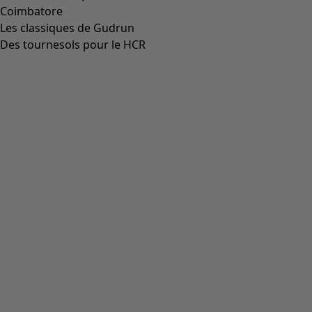
Robe en coton biologique tissé
Icône de liste de souhaits
Prix bonne affaire
:
CHF 34.00
Prix
:
CHF 99.00
Coloris
masala
24