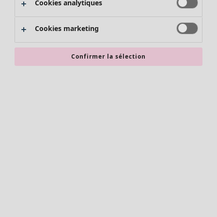
Cookies analytiques
Promos SOLDES
Les promos de Gudrun Sjödén
Cookies marketing
Nouvel arrivage
Bonnes affaires en soldes - jusqu'à -70
Confirmer la sélection