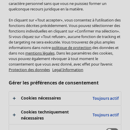
Pantalon
caractère personnel sans que vous ne puissiez former un
quelconque recours juridique en la matière.
Jupes
Manteaux & vestes
En cliquant sur «Tout accepter», vous consentez à l’utilisation des
Leggings et collants
fonctions décrites précédemment. Vous pouvez sélectionner des
Accessoires
fonctions individuelles en cliquant sur «Confirmer ma sélection».
Si vous cliquez sur «Tout refuser», aucune fonction de tracking et
Chaussures
de targeting ne sera exécutée. Vous trouverez de plus amples
Vêtements de bain
Soldes Mobilier
informations dans notre
politique de protection
des données et
Basics
Bonnes affaires déco
dans nos
mentions légales
. Dans les paramètres des cookies,
Décoration
vous pouvez également révoquer à tout moment le
consentement que vous avez donné, avec effet pour l’avenir.
Textiles
Protection des données
Legal Information
Tapis
Éponge
Gérer les préférences de consentement
Cookies nécessaires
Toujours actif
Cookies techniquement
Toujours actif
nécessaires