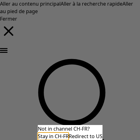
Aller au contenu principal
Aller à la recherche rapide
Aller
au pied de page
Fermer
Nouveautés : la collection d'automne haute en couleur de Gudrun »
Not in channel CH-FR?
Stay in CH-FR
Redirect to US