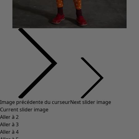
Vêtements à motif
Coton
Coton biologique
Maillots de bain et vêtements de plage
Vêtements de fête
Collections
Dans l'univers du kimono
Monsoon
Étendues champêtres