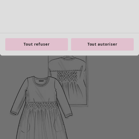
Tout refuser
Tout autoriser
Les basiques
Tous les basiques
Nouveautés basiques
Robes & Tuniques
Tops
Pantalons & Leggings
Basiques tissés
Basiques en jersey
Basiques en maille