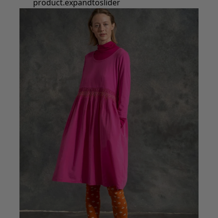
Styles de vétements
Vêtements en lin
Robes de style hippie
Grandes Tailles
À fleurs
Vêtements hippies
Une mode scandinave
Superpositions
À rayures
Des carreaux à foison
À pois
Vêtements bio
Un design suédois
Robes en jersey
Vêtements bohèmes
Des vêtements pour les soirées fraîches