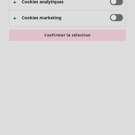
Cookies analytiques
Promos SOLDES
Les promos de Gudrun Sjödén
Cookies marketing
Nouvel arrivage
Bonnes affaires en soldes - jusqu'à -70
Confirmer la sélection