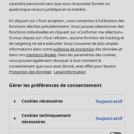
Pantalon
caractère personnel sans que vous ne puissiez former un
quelconque recours juridique en la matière.
Jupes
Manteaux & vestes
En cliquant sur «Tout accepter», vous consentez à l’utilisation des
Leggings et collants
fonctions décrites précédemment. Vous pouvez sélectionner des
Accessoires
fonctions individuelles en cliquant sur «Confirmer ma sélection».
Si vous cliquez sur «Tout refuser», aucune fonction de tracking et
Chaussures
de targeting ne sera exécutée. Vous trouverez de plus amples
Vêtements de bain
Soldes Mobilier
informations dans notre
politique de protection
des données et
Basics
Bonnes affaires déco
dans nos
mentions légales
. Dans les paramètres des cookies,
Décoration
vous pouvez également révoquer à tout moment le
consentement que vous avez donné, avec effet pour l’avenir.
Textiles
Protection des données
Legal Information
Tapis
Éponge
Gérer les préférences de consentement
Cookies nécessaires
Toujours actif
Cookies techniquement
Toujours actif
nécessaires