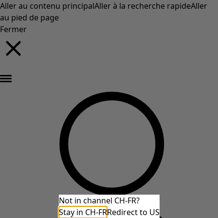
Aller au contenu principal
Aller à la recherche rapide
Aller
au pied de page
Fermer
Nouveautés : la collection d'automne haute en couleur de Gudrun »
Not in channel CH-FR?
Stay in CH-FR
Redirect to US