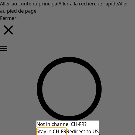
Aller au contenu principal
Aller à la recherche rapide
Aller
au pied de page
Fermer
Nouveautés : la collection d'automne haute en couleur de Gudrun »
Not in channel CH-FR?
Stay in CH-FR
Redirect to US