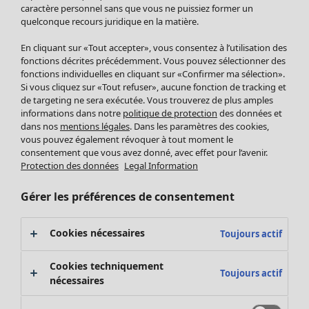
Pantalon
caractère personnel sans que vous ne puissiez former un
quelconque recours juridique en la matière.
Jupes
Manteaux & vestes
Vêtements
Maison
Ouvrir le menu Maison
En cliquant sur «Tout accepter», vous consentez à l’utilisation des
Leggings et collants
Nouveautés
fonctions décrites précédemment. Vous pouvez sélectionner des
Accessoires
fonctions individuelles en cliquant sur «Confirmer ma sélection».
Tous les vêtements
Si vous cliquez sur «Tout refuser», aucune fonction de tracking et
Chaussures
Robes
de targeting ne sera exécutée. Vous trouverez de plus amples
Vêtements de bain
Soldes Mobilier
Tuniques
informations dans notre
politique de protection
des données et
Basics
Bonnes affaires déco
dans nos
mentions légales
. Dans les paramètres des cookies,
Pulls
Décoration
vous pouvez également révoquer à tout moment le
Tops
consentement que vous avez donné, avec effet pour l’avenir.
Textiles
Pulls en tricot
Protection des données
Legal Information
Tapis
Gilets sans manches
Maison
Offres
Ouvrir le menu Offres
Éponge
Pantalons
Gérer les préférences de consentement
Nouveautés
Chemises et blouses
Voir toute la décoration
Gilets
Coussins
Cookies nécessaires
Toujours actif
Manteaux & vestes
Rideaux
Jupes
Tapis
Cookies techniquement
Toujours actif
Éponge
nécessaires
Céramique et verre