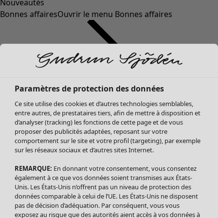
Nouveautés
Bonnes affaires
Ouvrir le menu Bonnes affaires
Paramètres de protection des données
Ce site utilise des cookies et d’autres technologies semblables,
entre autres, de prestataires tiers, afin de mettre à disposition et
d’analyser (tracking) les fonctions de cette page et de vous
proposer des publicités adaptées, reposant sur votre
Soldes Vêtements
Vêtements
Ouvrir le menu Vêtements
comportement sur le site et votre profil (targeting), par exemple
sur les réseaux sociaux et d’autres sites Internet.
Tous les vêtements
Robes
REMARQUE:
En donnant votre consentement, vous consentez
Tuniques
également à ce que vos données soient transmises aux États-
Blouses
Unis. Les États-Unis n’offrent pas un niveau de protection des
données comparable à celui de l’UE. Les États-Unis ne disposent
Tops
pas de décision d’adéquation. Par conséquent, vous vous
Gilets
exposez au risque que des autorités aient accès à vos données à