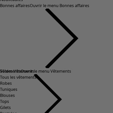
Bonnes affaires
Ouvrir le menu Bonnes affaires
Soldes Vêtements
Vêtements
Ouvrir le menu Vêtements
Tous les vêtements
Robes
Tuniques
Blouses
Tops
Gilets