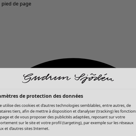
u pied de page
Nouveautés : la collection d'automne haute en couleur de Gudrun »
amètres de protection des données
te utilise des cookies et d’autres technologies semblables, entre autres, de
ataires tiers, afin de mettre à disposition et d’analyser (tracking) les fonction
 page et de vous proposer des publicités adaptées, reposant sur votre
rtement sur le site et votre profil (targeting), par exemple sur les réseaux
x et d’autres sites Internet.