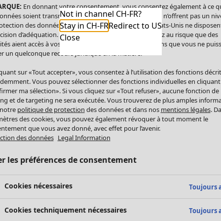
ARQUE:
En donnant votre consentement, vous consentez également à ce q
Not in channel CH-FR?
onnées soient transmises aux États-Unis. Les États-Unis n’offrent pas un ni
Stay in CH-FR
Redirect to US
otection des données comparable à celui de l’UE. Les États-Unis ne disposen
cision d’adéquation. Par conséquent, vous vous exposez au risque que des
Close
ités aient accès à vos données à caractère personnel sans que vous ne puiss
r un quelconque recours juridique en la matière.
iquant sur «Tout accepter», vous consentez à l’utilisation des fonctions décri
demment. Vous pouvez sélectionner des fonctions individuelles en cliquant
irmer ma sélection». Si vous cliquez sur «Tout refuser», aucune fonction de
ing et de targeting ne sera exécutée. Vous trouverez de plus amples inform
 notre
politique de protection
des données et dans nos
mentions légales
. D
ètres des cookies, vous pouvez également révoquer à tout moment le
ntement que vous avez donné, avec effet pour l’avenir.
ction des données
Legal Information
er les préférences de consentement
Cookies nécessaires
Toujours a
Cookies techniquement nécessaires
Toujours a