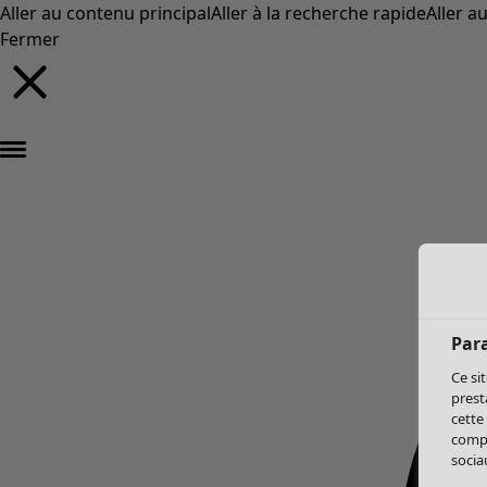
Aller au contenu principal
Aller à la recherche rapide
Aller a
Fermer
Par
Ce si
prest
cette
compo
sociau