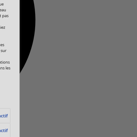
ue
veau
t pas
iez
tes
 sur
ations
ans les
ctif
ctif