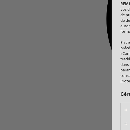
REM
vos d
de pr
de dé
autor
forme
En cl
précé
«Conf
track
dans
param
conse
Prote
Gér