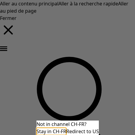
Aller au contenu principal
Aller à la recherche rapide
Aller
au pied de page
Fermer
Nouveautés : la collection d'automne haute en couleur de Gudrun »
Not in channel CH-FR?
Stay in CH-FR
Redirect to US