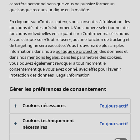
Pantalon
caractère personnel sans que vous ne puissiez former un
quelconque recours juridique en la matière.
Jupes
Manteaux & vestes
En cliquant sur «Tout accepter», vous consentez à l’utilisation des
Leggings et collants
fonctions décrites précédemment. Vous pouvez sélectionner des
Accessoires
fonctions individuelles en cliquant sur «Confirmer ma sélection».
Si vous cliquez sur «Tout refuser», aucune fonction de tracking et
Chaussures
de targeting ne sera exécutée. Vous trouverez de plus amples
Vêtements de bain
Soldes Mobilier
informations dans notre
politique de protection
des données et
Basics
Bonnes affaires déco
dans nos
mentions légales
. Dans les paramètres des cookies,
Décoration
vous pouvez également révoquer à tout moment le
consentement que vous avez donné, avec effet pour l’avenir.
Textiles
Protection des données
Legal Information
Tapis
Éponge
Gérer les préférences de consentement
Cookies nécessaires
Toujours actif
Cookies techniquement
Toujours actif
nécessaires