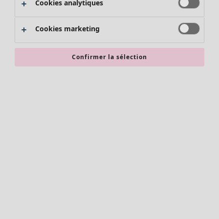
Cookies analytiques
Promos SOLDES
Les promos de Gudrun Sjödén
Cookies marketing
Nouvel arrivage
Bonnes affaires en soldes - jusqu'à -70
Confirmer la sélection