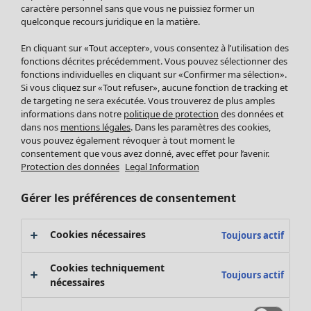
Pantalon
caractère personnel sans que vous ne puissiez former un
quelconque recours juridique en la matière.
Jupes
Manteaux & vestes
Vêtements
Maison
Ouvrir le menu Maison
En cliquant sur «Tout accepter», vous consentez à l’utilisation des
Leggings et collants
Nouveautés
fonctions décrites précédemment. Vous pouvez sélectionner des
Accessoires
fonctions individuelles en cliquant sur «Confirmer ma sélection».
Tous les vêtements
Si vous cliquez sur «Tout refuser», aucune fonction de tracking et
Chaussures
Robes
de targeting ne sera exécutée. Vous trouverez de plus amples
Vêtements de bain
Soldes Mobilier
Tuniques
informations dans notre
politique de protection
des données et
Basics
Bonnes affaires déco
dans nos
mentions légales
. Dans les paramètres des cookies,
Pulls
Décoration
vous pouvez également révoquer à tout moment le
Tops
consentement que vous avez donné, avec effet pour l’avenir.
Textiles
Pulls en tricot
Protection des données
Legal Information
Tapis
Gilets sans manches
Maison
Offres
Ouvrir le menu Offres
Éponge
Pantalons
Gérer les préférences de consentement
Nouveautés
Chemises et blouses
Voir toute la décoration
Gilets
Coussins
Cookies nécessaires
Toujours actif
Manteaux & vestes
Rideaux
Jupes
Tapis
Cookies techniquement
Toujours actif
Éponge
nécessaires
Céramique et verre