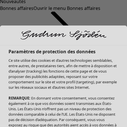
Nouveautés
Bonnes affaires
Ouvrir le menu Bonnes affaires
Paramètres de protection des données
Ce site utilise des cookies et d’autres technologies semblables,
entre autres, de prestataires tiers, afin de mettre à disposition et
d’analyser (tracking) les fonctions de cette page et de vous
proposer des publicités adaptées, reposant sur votre
Soldes Vêtements
Vêtements
Ouvrir le menu Vêtements
comportement sur le site et votre profil (targeting), par exemple
sur les réseaux sociaux et d’autres sites Internet.
Tous les vêtements
Robes
REMARQUE:
En donnant votre consentement, vous consentez
Tuniques
également à ce que vos données soient transmises aux États-
Blouses
Unis. Les États-Unis n’offrent pas un niveau de protection des
données comparable à celui de l’UE. Les États-Unis ne disposent
Tops
pas de décision d’adéquation. Par conséquent, vous vous
Gilets
exposez au risque que des autorités aient accès à vos données à