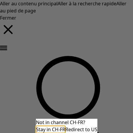
Aller au contenu principal
Aller à la recherche rapide
Aller
au pied de page
Fermer
Nouveautés : la collection d'automne haute en couleur de Gudrun »
Not in channel CH-FR?
Stay in CH-FR
Redirect to US