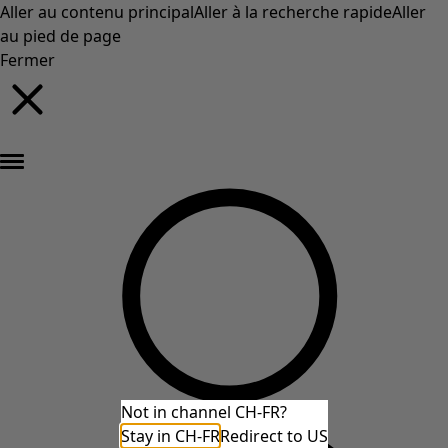
Aller au contenu principal
Aller à la recherche rapide
Aller
au pied de page
Fermer
Nouveautés : la collection d'automne haute en couleur de Gudrun »
Not in channel CH-FR?
Stay in CH-FR
Redirect to US