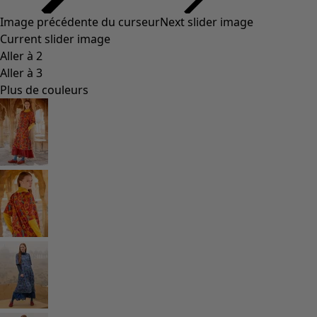
Styles de vétements
Vêtements en lin
Robes de style hippie
Grandes Tailles
À fleurs
Vêtements hippies
Une mode scandinave
Superpositions
À rayures
Des carreaux à foison
À pois
Vêtements bio
Un design suédois
Robes en jersey
Vêtements bohèmes
Des vêtements pour les soirées fraîches