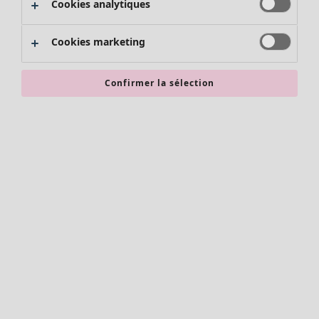
Cookies analytiques
Promos SOLDES
Les promos de Gudrun Sjödén
Cookies marketing
Nouvel arrivage
Bonnes affaires en soldes - jusqu'à -70
Confirmer la sélection