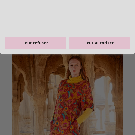
Tout refuser
Tout autoriser
Les basiques
Tous les basiques
Nouveautés basiques
Robes & Tuniques
Tops
Pantalons & Leggings
Basiques tissés
Basiques en jersey
Basiques en maille