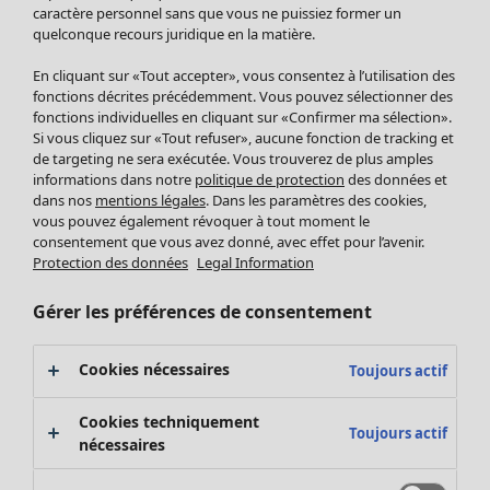
Pantalon
caractère personnel sans que vous ne puissiez former un
quelconque recours juridique en la matière.
Jupes
Manteaux & vestes
En cliquant sur «Tout accepter», vous consentez à l’utilisation des
Leggings et collants
fonctions décrites précédemment. Vous pouvez sélectionner des
Accessoires
fonctions individuelles en cliquant sur «Confirmer ma sélection».
Si vous cliquez sur «Tout refuser», aucune fonction de tracking et
Chaussures
de targeting ne sera exécutée. Vous trouverez de plus amples
Vêtements de bain
Soldes Mobilier
informations dans notre
politique de protection
des données et
Basics
Bonnes affaires déco
dans nos
mentions légales
. Dans les paramètres des cookies,
Décoration
vous pouvez également révoquer à tout moment le
consentement que vous avez donné, avec effet pour l’avenir.
Textiles
Protection des données
Legal Information
Tapis
Éponge
Gérer les préférences de consentement
Cookies nécessaires
Toujours actif
Cookies techniquement
Toujours actif
nécessaires