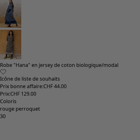
Vêtements à motif
Coton
Coton biologique
Maillots de bain et vêtements de plage
Vêtements de fête
Collections
Dans l'univers du kimono
Monsoon
Étendues champêtres