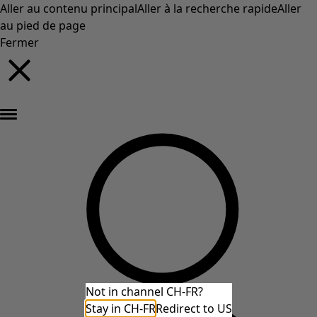
Aller au contenu principal
Aller à la recherche rapide
Aller
au pied de page
Fermer
Nouveautés : la collection d'automne haute en couleur de Gudrun »
Not in channel CH-FR?
Stay in CH-FR
Redirect to US