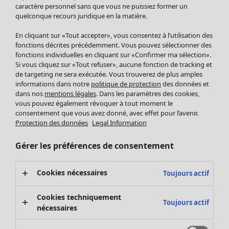
Pantalon
caractère personnel sans que vous ne puissiez former un
quelconque recours juridique en la matière.
Jupes
Manteaux & vestes
En cliquant sur «Tout accepter», vous consentez à l’utilisation des
Leggings et collants
fonctions décrites précédemment. Vous pouvez sélectionner des
Accessoires
fonctions individuelles en cliquant sur «Confirmer ma sélection».
Si vous cliquez sur «Tout refuser», aucune fonction de tracking et
Chaussures
de targeting ne sera exécutée. Vous trouverez de plus amples
Vêtements de bain
Soldes Mobilier
informations dans notre
politique de protection
des données et
Basics
Bonnes affaires déco
dans nos
mentions légales
. Dans les paramètres des cookies,
Décoration
vous pouvez également révoquer à tout moment le
consentement que vous avez donné, avec effet pour l’avenir.
Textiles
Protection des données
Legal Information
Tapis
Éponge
Gérer les préférences de consentement
Cookies nécessaires
Toujours actif
Cookies techniquement
Toujours actif
nécessaires