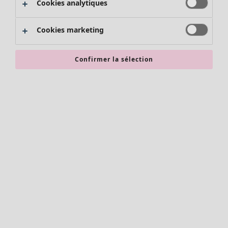
Cookies analytiques
Promos SOLDES
Les promos de Gudrun Sjödén
Cookies marketing
Nouvel arrivage
Bonnes affaires en soldes - jusqu'à -70
Confirmer la sélection