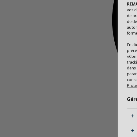
REM
vos d
de pr
de dé
autor
forme
En cl
précé
«Conf
track
dans
param
conse
Prote
Gér