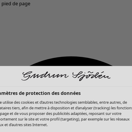
u pied de page
Nouveautés : la collection d'automne haute en couleur de Gudrun »
amètres de protection des données
te utilise des cookies et d’autres technologies semblables, entre autres, de
ataires tiers, afin de mettre à disposition et d’analyser (tracking) les fonction
 page et de vous proposer des publicités adaptées, reposant sur votre
rtement sur le site et votre profil (targeting), par exemple sur les réseaux
x et d’autres sites Internet.