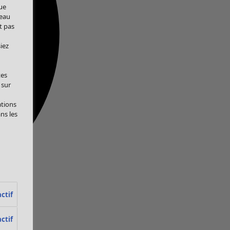
ue
veau
t pas
iez
tes
 sur
ations
ans les
ctif
ctif