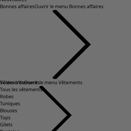
Bonnes affaires
Ouvrir le menu Bonnes affaires
Soldes Vêtements
Vêtements
Ouvrir le menu Vêtements
Tous les vêtements
Robes
Tuniques
Blouses
Tops
Gilets