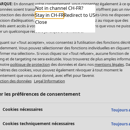
ARQUE:
En donnant votre consentement, vous consentez également à ce q
Not in channel CH-FR?
onnées soient transmises aux États-Unis. Les États-Unis n’offrent pas un ni
Stay in CH-FR
Redirect to US
otection des données comparable à celui de l’UE. Les États-Unis ne disposen
cision d’adéquation. Par conséquent, vous vous exposez au risque que des
Close
ités aient accès à vos données à caractère personnel sans que vous ne puiss
r un quelconque recours juridique en la matière.
iquant sur «Tout accepter», vous consentez à l’utilisation des fonctions décri
demment. Vous pouvez sélectionner des fonctions individuelles en cliquant
irmer ma sélection». Si vous cliquez sur «Tout refuser», aucune fonction de
ing et de targeting ne sera exécutée. Vous trouverez de plus amples inform
 notre
politique de protection
des données et dans nos
mentions légales
. D
ètres des cookies, vous pouvez également révoquer à tout moment le
ntement que vous avez donné, avec effet pour l’avenir.
ction des données
Legal Information
er les préférences de consentement
Cookies nécessaires
Toujours a
Cookies techniquement nécessaires
Toujours a