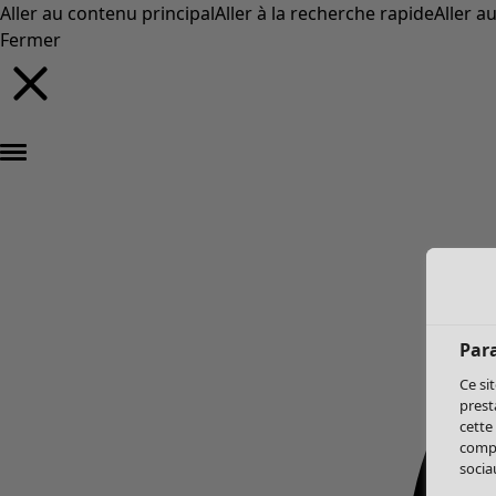
Aller au contenu principal
Aller à la recherche rapide
Aller a
Fermer
Par
Ce si
prest
cette
compo
sociau