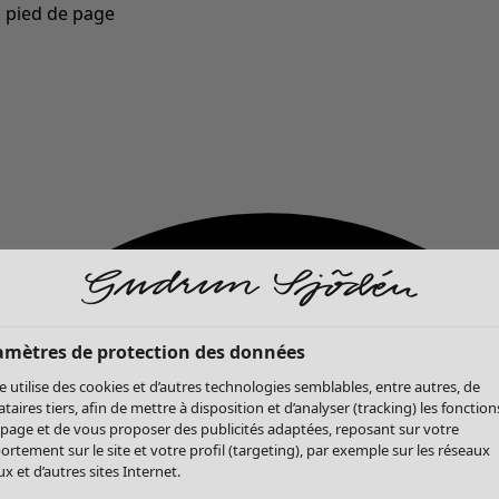
u pied de page
Nouveautés : la collection d'automne haute en couleur de Gudrun »
amètres de protection des données
te utilise des cookies et d’autres technologies semblables, entre autres, de
ataires tiers, afin de mettre à disposition et d’analyser (tracking) les fonction
 page et de vous proposer des publicités adaptées, reposant sur votre
rtement sur le site et votre profil (targeting), par exemple sur les réseaux
x et d’autres sites Internet.