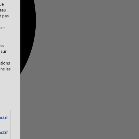
ue
veau
t pas
iez
tes
 sur
ations
ans les
ctif
ctif