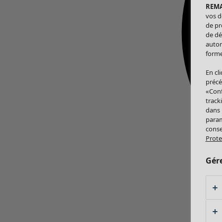
REM
vos d
de pr
de dé
autor
forme
En cl
précé
«Conf
track
dans
param
conse
Prote
Gér