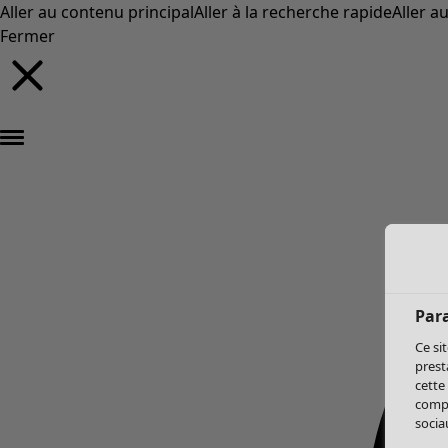
Aller au contenu principal
Aller à la recherche rapide
Aller a
Fermer
Par
Ce si
prest
cette
compo
sociau