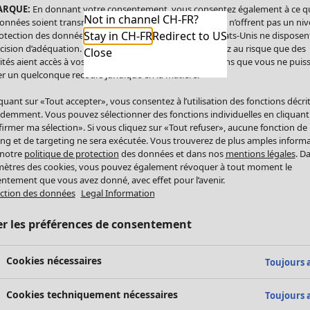
ARQUE:
En donnant votre consentement, vous consentez également à ce q
Not in channel CH-FR?
onnées soient transmises aux États-Unis. Les États-Unis n’offrent pas un ni
Stay in CH-FR
Redirect to US
otection des données comparable à celui de l’UE. Les États-Unis ne disposen
cision d’adéquation. Par conséquent, vous vous exposez au risque que des
Close
ités aient accès à vos données à caractère personnel sans que vous ne puiss
r un quelconque recours juridique en la matière.
iquant sur «Tout accepter», vous consentez à l’utilisation des fonctions décri
demment. Vous pouvez sélectionner des fonctions individuelles en cliquant
irmer ma sélection». Si vous cliquez sur «Tout refuser», aucune fonction de
ing et de targeting ne sera exécutée. Vous trouverez de plus amples inform
 notre
politique de protection
des données et dans nos
mentions légales
. D
ètres des cookies, vous pouvez également révoquer à tout moment le
ntement que vous avez donné, avec effet pour l’avenir.
ction des données
Legal Information
er les préférences de consentement
Cookies nécessaires
Toujours a
Cookies techniquement nécessaires
Toujours a