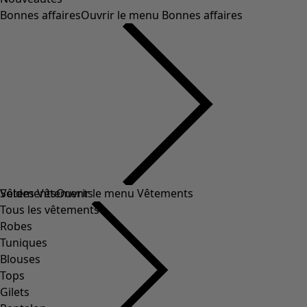
Bonnes affaires
Ouvrir le menu Bonnes affaires
Soldes Vêtements
Vêtements
Ouvrir le menu Vêtements
Tous les vêtements
Robes
Tuniques
Blouses
Tops
Gilets