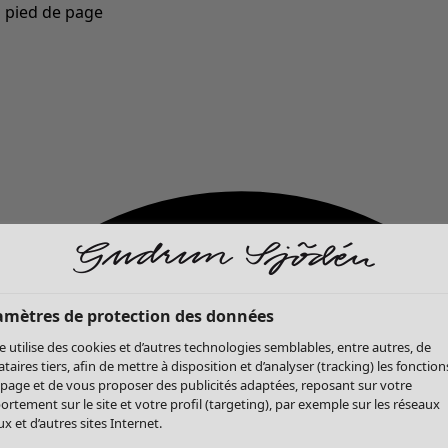
u pied de page
Nouveautés : la collection d'automne haute en couleur de Gudrun »
amètres de protection des données
te utilise des cookies et d’autres technologies semblables, entre autres, de
ataires tiers, afin de mettre à disposition et d’analyser (tracking) les fonction
 page et de vous proposer des publicités adaptées, reposant sur votre
rtement sur le site et votre profil (targeting), par exemple sur les réseaux
x et d’autres sites Internet.