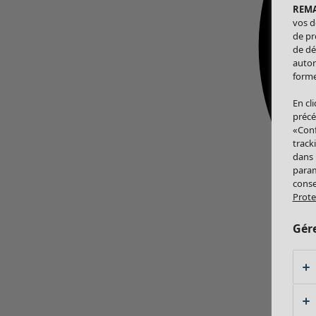
REM
vos d
de pr
de dé
autor
forme
En cl
précé
«Conf
track
dans
param
conse
Prote
Gér