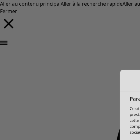
Aller au contenu principal
Aller à la recherche rapide
Aller a
Fermer
Par
Ce si
prest
cette
compo
sociau