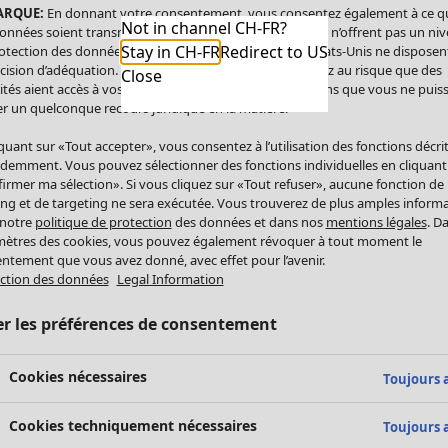
ARQUE:
En donnant votre consentement, vous consentez également à ce q
Not in channel CH-FR?
onnées soient transmises aux États-Unis. Les États-Unis n’offrent pas un ni
Stay in CH-FR
Redirect to US
otection des données comparable à celui de l’UE. Les États-Unis ne disposen
cision d’adéquation. Par conséquent, vous vous exposez au risque que des
Close
ités aient accès à vos données à caractère personnel sans que vous ne puiss
r un quelconque recours juridique en la matière.
iquant sur «Tout accepter», vous consentez à l’utilisation des fonctions décri
demment. Vous pouvez sélectionner des fonctions individuelles en cliquant
irmer ma sélection». Si vous cliquez sur «Tout refuser», aucune fonction de
ing et de targeting ne sera exécutée. Vous trouverez de plus amples inform
 notre
politique de protection
des données et dans nos
mentions légales
. D
ètres des cookies, vous pouvez également révoquer à tout moment le
ntement que vous avez donné, avec effet pour l’avenir.
ction des données
Legal Information
er les préférences de consentement
Cookies nécessaires
Toujours a
Cookies techniquement nécessaires
Toujours a