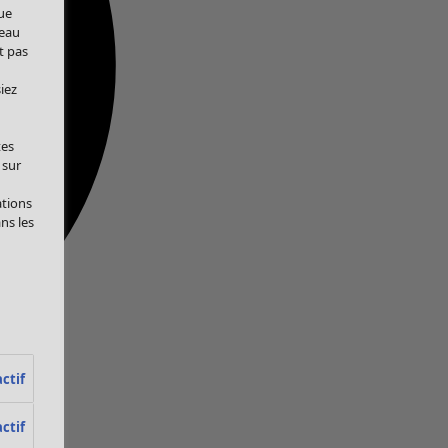
ue
veau
t pas
iez
tes
 sur
ations
ans les
ctif
ctif