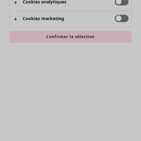
Cookies analytiques
Promos SOLDES
Les promos de Gudrun Sjödén
Cookies marketing
Nouvel arrivage
Bonnes affaires en soldes - jusqu'à -70
Confirmer la sélection