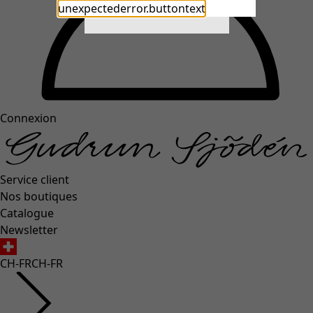
unexpectederror.buttontext
Close
Connexion
Service client
Nos boutiques
Catalogue
Newsletter
CH-FR
CH-FR