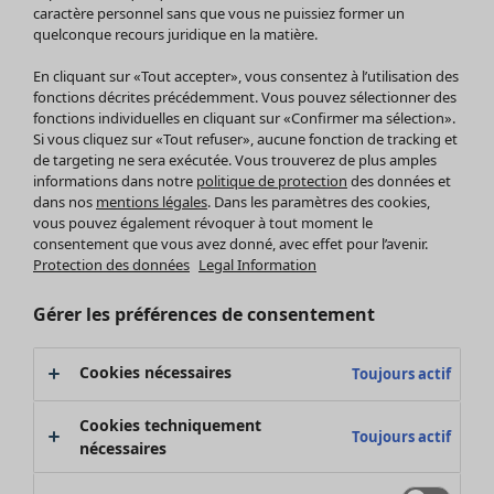
Pantalon
caractère personnel sans que vous ne puissiez former un
quelconque recours juridique en la matière.
Jupes
Manteaux & vestes
En cliquant sur «Tout accepter», vous consentez à l’utilisation des
Leggings et collants
fonctions décrites précédemment. Vous pouvez sélectionner des
Accessoires
fonctions individuelles en cliquant sur «Confirmer ma sélection».
Si vous cliquez sur «Tout refuser», aucune fonction de tracking et
Chaussures
de targeting ne sera exécutée. Vous trouverez de plus amples
Vêtements de bain
Soldes Mobilier
informations dans notre
politique de protection
des données et
Basics
Bonnes affaires déco
dans nos
mentions légales
. Dans les paramètres des cookies,
Décoration
vous pouvez également révoquer à tout moment le
consentement que vous avez donné, avec effet pour l’avenir.
Textiles
Protection des données
Legal Information
Tapis
Éponge
Gérer les préférences de consentement
Cookies nécessaires
Toujours actif
Cookies techniquement
Toujours actif
nécessaires