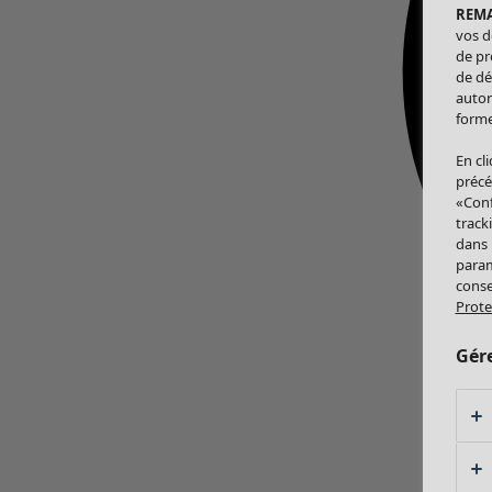
REM
vos d
de pr
de dé
autor
forme
En cl
précé
«Conf
track
dans
param
conse
Prote
Gér