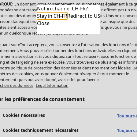
ARQUE:
En donnant votre consentement, vous consentez également à ce q
Not in channel CH-FR?
onnées soient transmises aux États-Unis. Les États-Unis n’offrent pas un ni
Stay in CH-FR
Redirect to US
otection des données comparable à celui de l’UE. Les États-Unis ne disposen
cision d’adéquation. Par conséquent, vous vous exposez au risque que des
Close
ités aient accès à vos données à caractère personnel sans que vous ne puiss
r un quelconque recours juridique en la matière.
iquant sur «Tout accepter», vous consentez à l’utilisation des fonctions décri
demment. Vous pouvez sélectionner des fonctions individuelles en cliquant
irmer ma sélection». Si vous cliquez sur «Tout refuser», aucune fonction de
ing et de targeting ne sera exécutée. Vous trouverez de plus amples inform
 notre
politique de protection
des données et dans nos
mentions légales
. D
ètres des cookies, vous pouvez également révoquer à tout moment le
ntement que vous avez donné, avec effet pour l’avenir.
ction des données
Legal Information
er les préférences de consentement
Cookies nécessaires
Toujours a
Cookies techniquement nécessaires
Toujours a