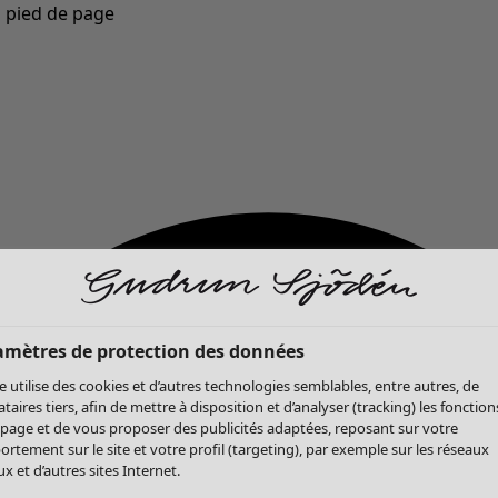
u pied de page
Nouveautés : la collection d'automne haute en couleur de Gudrun »
amètres de protection des données
te utilise des cookies et d’autres technologies semblables, entre autres, de
ataires tiers, afin de mettre à disposition et d’analyser (tracking) les fonction
 page et de vous proposer des publicités adaptées, reposant sur votre
rtement sur le site et votre profil (targeting), par exemple sur les réseaux
x et d’autres sites Internet.