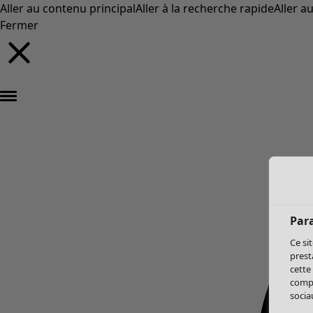
Aller au contenu principal
Aller à la recherche rapide
Aller a
Fermer
Par
Ce si
prest
cette
compo
sociau