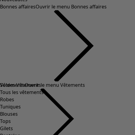
Bonnes affaires
Ouvrir le menu Bonnes affaires
Soldes Vêtements
Vêtements
Ouvrir le menu Vêtements
Tous les vêtements
Robes
Tuniques
Blouses
Tops
Gilets