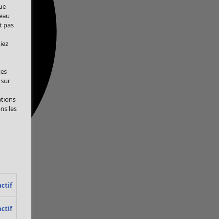
ue
veau
t pas
iez
tes
 sur
ations
ans les
ctif
ctif