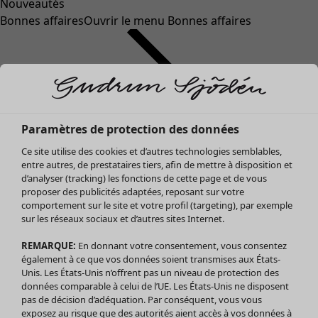
Nouveautés
Bonnes affaires
Ouvrir le menu Bonnes affaires
Paramètres de protection des données
Ce site utilise des cookies et d’autres technologies semblables,
entre autres, de prestataires tiers, afin de mettre à disposition et
d’analyser (tracking) les fonctions de cette page et de vous
proposer des publicités adaptées, reposant sur votre
Soldes Vêtements
Vêtements
Ouvrir le menu Vêtements
comportement sur le site et votre profil (targeting), par exemple
sur les réseaux sociaux et d’autres sites Internet.
Tous les vêtements
Robes
REMARQUE:
En donnant votre consentement, vous consentez
Tuniques
également à ce que vos données soient transmises aux États-
Blouses
Unis. Les États-Unis n’offrent pas un niveau de protection des
données comparable à celui de l’UE. Les États-Unis ne disposent
Tops
pas de décision d’adéquation. Par conséquent, vous vous
Gilets
exposez au risque que des autorités aient accès à vos données à