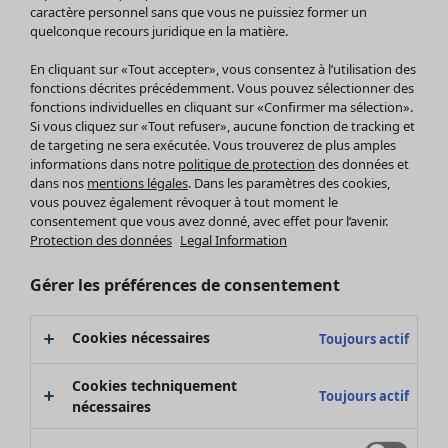
Pantalon
caractère personnel sans que vous ne puissiez former un
quelconque recours juridique en la matière.
Jupes
Manteaux & vestes
Vêtements
Maison
Ouvrir le menu Maison
En cliquant sur «Tout accepter», vous consentez à l’utilisation des
Leggings et collants
Nouveautés
fonctions décrites précédemment. Vous pouvez sélectionner des
Accessoires
fonctions individuelles en cliquant sur «Confirmer ma sélection».
Tous les vêtements
Si vous cliquez sur «Tout refuser», aucune fonction de tracking et
Chaussures
Robes
de targeting ne sera exécutée. Vous trouverez de plus amples
Vêtements de bain
Soldes Mobilier
Tuniques
informations dans notre
politique de protection
des données et
Basics
Bonnes affaires déco
dans nos
mentions légales
. Dans les paramètres des cookies,
Pulls
Décoration
vous pouvez également révoquer à tout moment le
Tops
consentement que vous avez donné, avec effet pour l’avenir.
Textiles
Pulls en tricot
Protection des données
Legal Information
Tapis
Gilets sans manches
Maison
Offres
Ouvrir le menu Offres
Éponge
Pantalons
Gérer les préférences de consentement
Nouveautés
Chemises et blouses
Voir toute la décoration
Gilets
Coussins
Cookies nécessaires
Toujours actif
Manteaux & vestes
Rideaux
Jupes
Tapis
Cookies techniquement
Toujours actif
Éponge
nécessaires
Céramique et verre