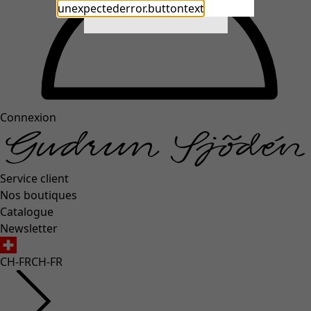
unexpectederror.buttontext
Close
Connexion
Service client
Nos boutiques
Catalogue
Newsletter
CH-FR
CH-FR