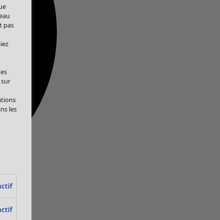
ue
veau
t pas
iez
tes
 sur
ations
ans les
ctif
ctif