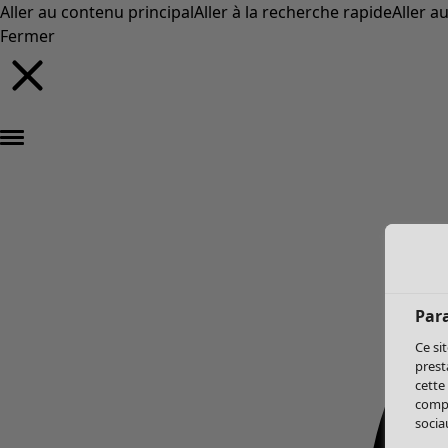
Aller au contenu principal
Aller à la recherche rapide
Aller a
Fermer
Par
Ce si
prest
cette
compo
sociau