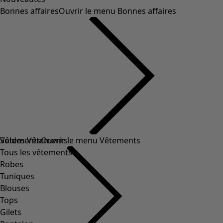
Bonnes affaires
Ouvrir le menu Bonnes affaires
Soldes Vêtements
Vêtements
Ouvrir le menu Vêtements
Tous les vêtements
Robes
Tuniques
Blouses
Tops
Gilets