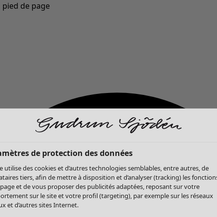
u pied de page
Nouveautés : la collection d'automne haute en couleur de Gudrun »
amètres de protection des données
te utilise des cookies et d’autres technologies semblables, entre autres, de
ataires tiers, afin de mettre à disposition et d’analyser (tracking) les fonction
 page et de vous proposer des publicités adaptées, reposant sur votre
rtement sur le site et votre profil (targeting), par exemple sur les réseaux
x et d’autres sites Internet.