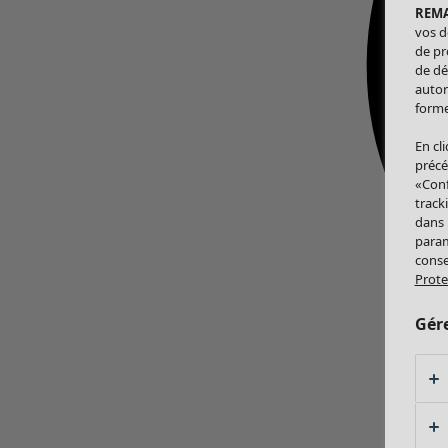
REM
vos d
de pr
de dé
autor
forme
En cl
précé
«Conf
track
dans
param
conse
Prote
Gér