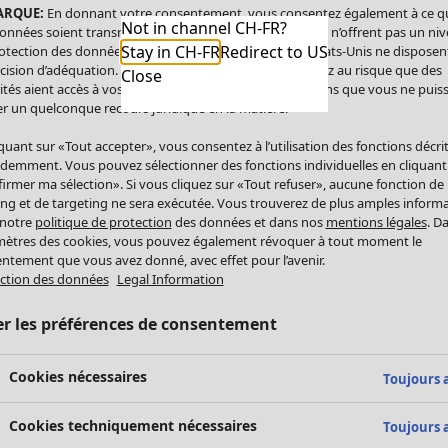
ARQUE:
En donnant votre consentement, vous consentez également à ce q
Not in channel CH-FR?
onnées soient transmises aux États-Unis. Les États-Unis n’offrent pas un ni
Stay in CH-FR
Redirect to US
otection des données comparable à celui de l’UE. Les États-Unis ne disposen
cision d’adéquation. Par conséquent, vous vous exposez au risque que des
Close
ités aient accès à vos données à caractère personnel sans que vous ne puiss
r un quelconque recours juridique en la matière.
iquant sur «Tout accepter», vous consentez à l’utilisation des fonctions décri
demment. Vous pouvez sélectionner des fonctions individuelles en cliquant
irmer ma sélection». Si vous cliquez sur «Tout refuser», aucune fonction de
ing et de targeting ne sera exécutée. Vous trouverez de plus amples inform
 notre
politique de protection
des données et dans nos
mentions légales
. D
ètres des cookies, vous pouvez également révoquer à tout moment le
ntement que vous avez donné, avec effet pour l’avenir.
ction des données
Legal Information
er les préférences de consentement
Cookies nécessaires
Toujours a
Cookies techniquement nécessaires
Toujours a