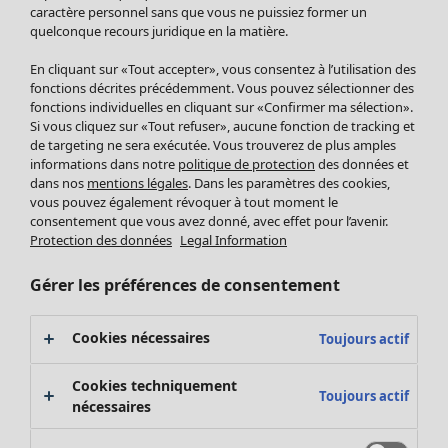
Pantalon
caractère personnel sans que vous ne puissiez former un
quelconque recours juridique en la matière.
Jupes
Manteaux & vestes
En cliquant sur «Tout accepter», vous consentez à l’utilisation des
Leggings et collants
fonctions décrites précédemment. Vous pouvez sélectionner des
Accessoires
fonctions individuelles en cliquant sur «Confirmer ma sélection».
Si vous cliquez sur «Tout refuser», aucune fonction de tracking et
Chaussures
de targeting ne sera exécutée. Vous trouverez de plus amples
Vêtements de bain
Soldes Mobilier
informations dans notre
politique de protection
des données et
Basics
Bonnes affaires déco
dans nos
mentions légales
. Dans les paramètres des cookies,
Décoration
vous pouvez également révoquer à tout moment le
consentement que vous avez donné, avec effet pour l’avenir.
Textiles
Protection des données
Legal Information
Tapis
Éponge
Gérer les préférences de consentement
Cookies nécessaires
Toujours actif
Cookies techniquement
Toujours actif
nécessaires