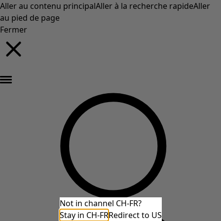
Aller au contenu principal
Aller à la recherche rapide
Aller
au pied de page
Fermer
Nouveautés : la collection d'automne haute en couleur de Gudrun »
Not in channel CH-FR?
Stay in CH-FR
Redirect to US