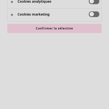
Cookies analytiques
Promos SOLDES
Les promos de Gudrun Sjödén
Cookies marketing
Nouvel arrivage
Bonnes affaires en soldes - jusqu'à -70
Confirmer la sélection