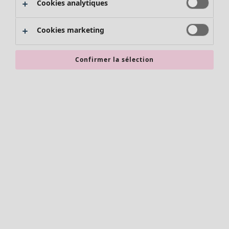
Cookies analytiques
Promos SOLDES
Les promos de Gudrun Sjödén
Cookies marketing
Nouvel arrivage
Bonnes affaires en soldes - jusqu'à -70
Confirmer la sélection