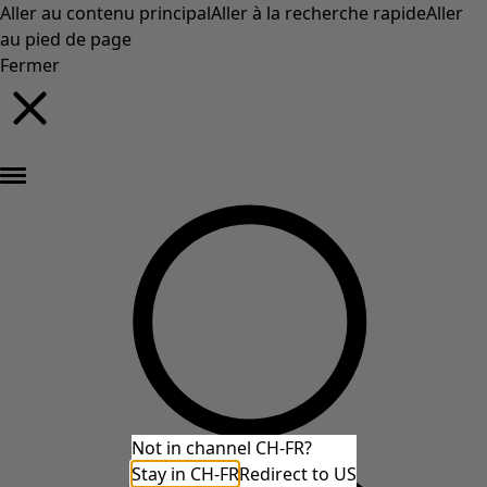
Aller au contenu principal
Aller à la recherche rapide
Aller
au pied de page
Fermer
Nouveautés : la collection d'automne haute en couleur de Gudrun »
Not in channel CH-FR?
Stay in CH-FR
Redirect to US