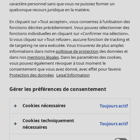
Pantalon
caractère personnel sans que vous ne puissiez former un
quelconque recours juridique en la matière.
Jupes
Manteaux & vestes
En cliquant sur «Tout accepter», vous consentez à l’utilisation des
Leggings et collants
fonctions décrites précédemment. Vous pouvez sélectionner des
Accessoires
fonctions individuelles en cliquant sur «Confirmer ma sélection».
Si vous cliquez sur «Tout refuser», aucune fonction de tracking et
Chaussures
de targeting ne sera exécutée. Vous trouverez de plus amples
Vêtements de bain
Soldes Mobilier
informations dans notre
politique de protection
des données et
Basics
Bonnes affaires déco
dans nos
mentions légales
. Dans les paramètres des cookies,
Décoration
vous pouvez également révoquer à tout moment le
consentement que vous avez donné, avec effet pour l’avenir.
Textiles
Protection des données
Legal Information
Tapis
Éponge
Gérer les préférences de consentement
Cookies nécessaires
Toujours actif
Cookies techniquement
Toujours actif
nécessaires