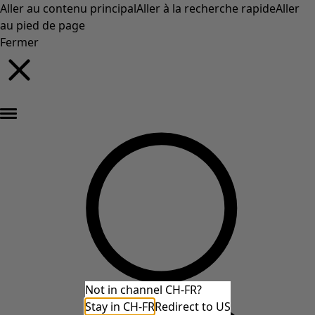
Aller au contenu principal
Aller à la recherche rapide
Aller
au pied de page
Fermer
Nouveautés : la collection d'automne haute en couleur de Gudrun »
Not in channel CH-FR?
Stay in CH-FR
Redirect to US