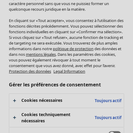
Pantalon
caractère personnel sans que vous ne puissiez former un
quelconque recours juridique en la matière.
Jupes
Manteaux & vestes
Vêtements
Maison
Ouvrir le menu Maison
En cliquant sur «Tout accepter», vous consentez à l’utilisation des
Leggings et collants
Nouveautés
fonctions décrites précédemment. Vous pouvez sélectionner des
Accessoires
fonctions individuelles en cliquant sur «Confirmer ma sélection».
Tous les vêtements
Si vous cliquez sur «Tout refuser», aucune fonction de tracking et
Chaussures
Robes
de targeting ne sera exécutée. Vous trouverez de plus amples
Vêtements de bain
Soldes Mobilier
Tuniques
informations dans notre
politique de protection
des données et
Basics
Bonnes affaires déco
dans nos
mentions légales
. Dans les paramètres des cookies,
Pulls
Décoration
vous pouvez également révoquer à tout moment le
Tops
consentement que vous avez donné, avec effet pour l’avenir.
Textiles
Pulls en tricot
Protection des données
Legal Information
Tapis
Gilets sans manches
Maison
Offres
Ouvrir le menu Offres
Éponge
Pantalons
Gérer les préférences de consentement
Nouveautés
Chemises et blouses
Voir toute la décoration
Gilets
Coussins
Cookies nécessaires
Toujours actif
Manteaux & vestes
Rideaux
Jupes
Tapis
Cookies techniquement
Toujours actif
Éponge
nécessaires
Céramique et verre