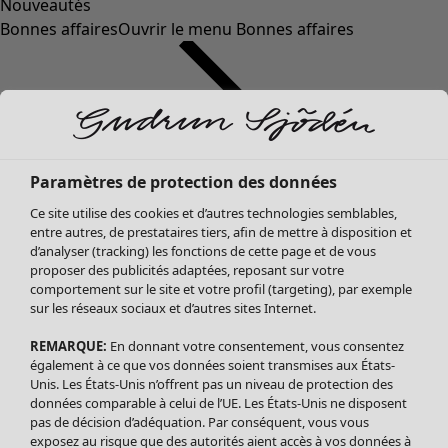
Nouveautés
Bonnes affaires
Ouvrir le menu Bonnes affaires
Paramètres de protection des données
Ce site utilise des cookies et d’autres technologies semblables,
entre autres, de prestataires tiers, afin de mettre à disposition et
d’analyser (tracking) les fonctions de cette page et de vous
proposer des publicités adaptées, reposant sur votre
Soldes Vêtements
Vêtements
Ouvrir le menu Vêtements
comportement sur le site et votre profil (targeting), par exemple
sur les réseaux sociaux et d’autres sites Internet.
Tous les vêtements
Robes
REMARQUE:
En donnant votre consentement, vous consentez
Tuniques
également à ce que vos données soient transmises aux États-
Blouses
Unis. Les États-Unis n’offrent pas un niveau de protection des
données comparable à celui de l’UE. Les États-Unis ne disposent
Tops
pas de décision d’adéquation. Par conséquent, vous vous
Gilets
exposez au risque que des autorités aient accès à vos données à