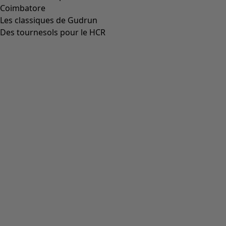
Robe "Luna" en jersey de lyocell/élasthanne
Icône de liste de souhaits
Prix bonne affaire
:
CHF 34.00
Prix
:
CHF 99.00
Coloris
rouge agate
33