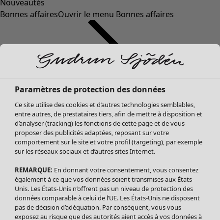
Nouveautés
Bonnes affaires
Ouvrir le menu Bonnes affaires
Paramètres de protection des données
Ce site utilise des cookies et d’autres technologies semblables,
entre autres, de prestataires tiers, afin de mettre à disposition et
d’analyser (tracking) les fonctions de cette page et de vous
proposer des publicités adaptées, reposant sur votre
Soldes Vêtements
Vêtements
Ouvrir le menu Vêtements
comportement sur le site et votre profil (targeting), par exemple
sur les réseaux sociaux et d’autres sites Internet.
Tous les vêtements
Robes
REMARQUE:
En donnant votre consentement, vous consentez
Tuniques
également à ce que vos données soient transmises aux États-
Blouses
Unis. Les États-Unis n’offrent pas un niveau de protection des
données comparable à celui de l’UE. Les États-Unis ne disposent
Tops
pas de décision d’adéquation. Par conséquent, vous vous
Gilets
exposez au risque que des autorités aient accès à vos données à