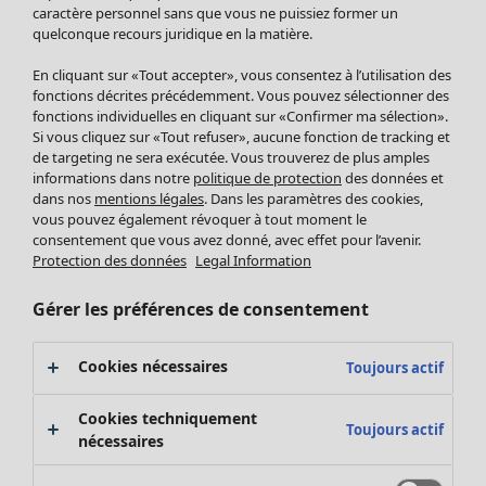
Pantalon
caractère personnel sans que vous ne puissiez former un
quelconque recours juridique en la matière.
Jupes
Manteaux & vestes
Vêtements
Maison
Ouvrir le menu Maison
En cliquant sur «Tout accepter», vous consentez à l’utilisation des
Leggings et collants
Nouveautés
fonctions décrites précédemment. Vous pouvez sélectionner des
Accessoires
fonctions individuelles en cliquant sur «Confirmer ma sélection».
Tous les vêtements
Si vous cliquez sur «Tout refuser», aucune fonction de tracking et
Chaussures
Robes
de targeting ne sera exécutée. Vous trouverez de plus amples
Vêtements de bain
Soldes Mobilier
Tuniques
informations dans notre
politique de protection
des données et
Basics
Bonnes affaires déco
dans nos
mentions légales
. Dans les paramètres des cookies,
Pulls
Décoration
vous pouvez également révoquer à tout moment le
Tops
consentement que vous avez donné, avec effet pour l’avenir.
Textiles
Pulls en tricot
Protection des données
Legal Information
Tapis
Gilets sans manches
Maison
Offres
Ouvrir le menu Offres
Éponge
Pantalons
Gérer les préférences de consentement
Nouveautés
Chemises et blouses
Voir toute la décoration
Gilets
Coussins
Cookies nécessaires
Toujours actif
Manteaux & vestes
Rideaux
Jupes
Tapis
Cookies techniquement
Toujours actif
Éponge
nécessaires
Céramique et verre