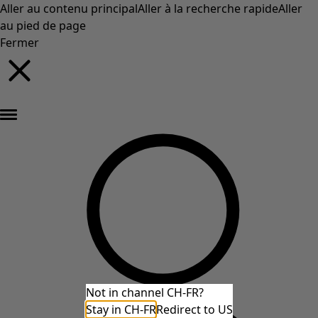
Aller au contenu principal
Aller à la recherche rapide
Aller
au pied de page
Fermer
Nouveautés : la collection d'automne haute en couleur de Gudrun »
Not in channel CH-FR?
Stay in CH-FR
Redirect to US