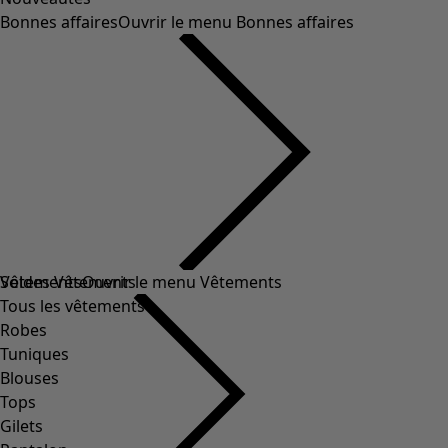
Bonnes affaires
Ouvrir le menu Bonnes affaires
Soldes Vêtements
Vêtements
Ouvrir le menu Vêtements
Tous les vêtements
Robes
Tuniques
Blouses
Tops
Gilets