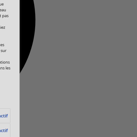
ue
veau
t pas
iez
tes
 sur
ations
ans les
ctif
ctif