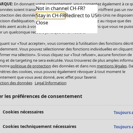
ARQUE:
En donnant votre consentement, vous consentez également à ce q
Not in channel CH-FR?
onnées soient transmises aux États-Unis. Les États-Unis n’offrent pas un ni
Stay in CH-FR
Redirect to US
otection des données comparable à celui de l’UE. Les États-Unis ne disposen
cision d’adéquation. Par conséquent, vous vous exposez au risque que des
Close
ités aient accès à vos données à caractère personnel sans que vous ne puiss
r un quelconque recours juridique en la matière.
iquant sur «Tout accepter», vous consentez à l’utilisation des fonctions décri
demment. Vous pouvez sélectionner des fonctions individuelles en cliquant
irmer ma sélection». Si vous cliquez sur «Tout refuser», aucune fonction de
ing et de targeting ne sera exécutée. Vous trouverez de plus amples inform
 notre
politique de protection
des données et dans nos
mentions légales
. D
ètres des cookies, vous pouvez également révoquer à tout moment le
ntement que vous avez donné, avec effet pour l’avenir.
ction des données
Legal Information
er les préférences de consentement
Cookies nécessaires
Toujours a
Cookies techniquement nécessaires
Toujours a