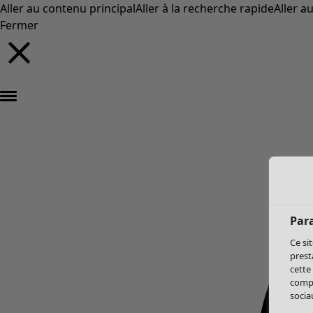
Aller au contenu principal
Aller à la recherche rapide
Aller a
Fermer
Par
Ce si
prest
cette
compo
sociau