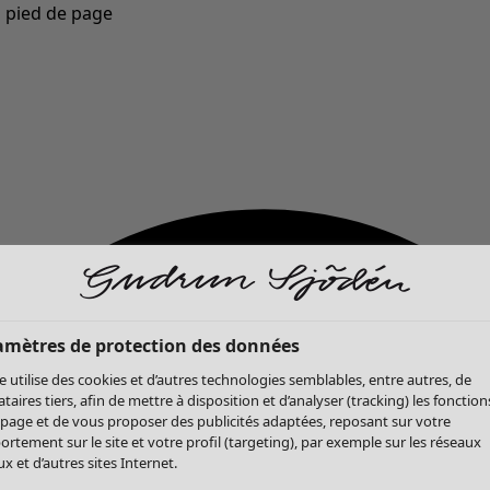
u pied de page
Nouveautés : la collection d'automne haute en couleur de Gudrun »
amètres de protection des données
te utilise des cookies et d’autres technologies semblables, entre autres, de
ataires tiers, afin de mettre à disposition et d’analyser (tracking) les fonction
 page et de vous proposer des publicités adaptées, reposant sur votre
rtement sur le site et votre profil (targeting), par exemple sur les réseaux
x et d’autres sites Internet.