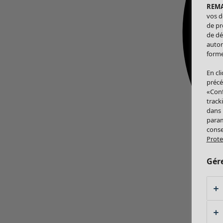
REM
vos d
de pr
de dé
autor
forme
En cl
précé
«Conf
track
dans
param
conse
Prote
Gér