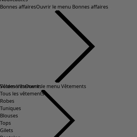
Bonnes affaires
Ouvrir le menu Bonnes affaires
Soldes Vêtements
Vêtements
Ouvrir le menu Vêtements
Tous les vêtements
Robes
Tuniques
Blouses
Tops
Gilets