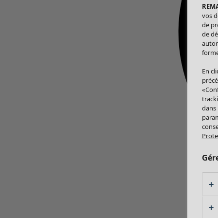
REM
vos d
de pr
de dé
autor
forme
En cl
précé
«Conf
track
dans
param
conse
Prote
Gér