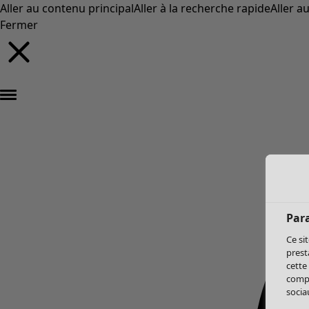
Aller au contenu principal
Aller à la recherche rapide
Aller a
Fermer
Par
Ce si
prest
cette
compo
sociau