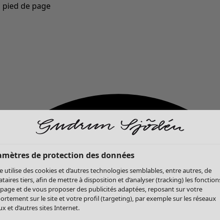
u pied de page
Nouveautés : la collection d'automne haute en couleur de Gudrun »
amètres de protection des données
te utilise des cookies et d’autres technologies semblables, entre autres, de
ataires tiers, afin de mettre à disposition et d’analyser (tracking) les fonction
 page et de vous proposer des publicités adaptées, reposant sur votre
rtement sur le site et votre profil (targeting), par exemple sur les réseaux
x et d’autres sites Internet.