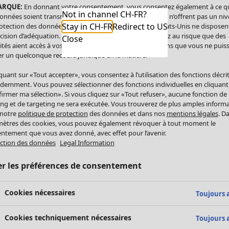
ARQUE:
En donnant votre consentement, vous consentez également à ce q
Not in channel CH-FR?
onnées soient transmises aux États-Unis. Les États-Unis n’offrent pas un ni
Stay in CH-FR
Redirect to US
otection des données comparable à celui de l’UE. Les États-Unis ne disposen
cision d’adéquation. Par conséquent, vous vous exposez au risque que des
Close
ités aient accès à vos données à caractère personnel sans que vous ne puiss
r un quelconque recours juridique en la matière.
iquant sur «Tout accepter», vous consentez à l’utilisation des fonctions décri
demment. Vous pouvez sélectionner des fonctions individuelles en cliquant
irmer ma sélection». Si vous cliquez sur «Tout refuser», aucune fonction de
ing et de targeting ne sera exécutée. Vous trouverez de plus amples inform
 notre
politique de protection
des données et dans nos
mentions légales
. D
ètres des cookies, vous pouvez également révoquer à tout moment le
ntement que vous avez donné, avec effet pour l’avenir.
ction des données
Legal Information
er les préférences de consentement
Cookies nécessaires
Toujours a
Cookies techniquement nécessaires
Toujours a