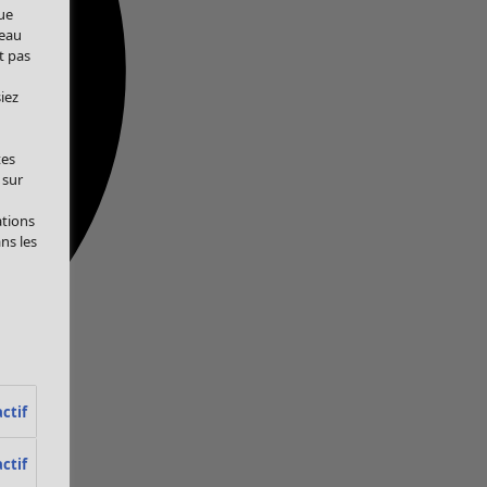
ue
veau
t pas
iez
tes
 sur
ations
ans les
ctif
ctif