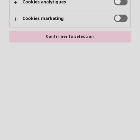
Cookies analytiques
Promos SOLDES
Les promos de Gudrun Sjödén
Cookies marketing
Nouvel arrivage
Bonnes affaires en soldes - jusqu'à -70
Confirmer la sélection