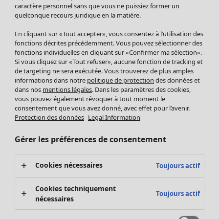
Pantalon
caractère personnel sans que vous ne puissiez former un
quelconque recours juridique en la matière.
Jupes
Manteaux & vestes
En cliquant sur «Tout accepter», vous consentez à l’utilisation des
Leggings et collants
fonctions décrites précédemment. Vous pouvez sélectionner des
Accessoires
fonctions individuelles en cliquant sur «Confirmer ma sélection».
Si vous cliquez sur «Tout refuser», aucune fonction de tracking et
Chaussures
de targeting ne sera exécutée. Vous trouverez de plus amples
Vêtements de bain
Soldes Mobilier
informations dans notre
politique de protection
des données et
Basics
Bonnes affaires déco
dans nos
mentions légales
. Dans les paramètres des cookies,
Décoration
vous pouvez également révoquer à tout moment le
consentement que vous avez donné, avec effet pour l’avenir.
Textiles
Protection des données
Legal Information
Tapis
Éponge
Gérer les préférences de consentement
Cookies nécessaires
Toujours actif
Cookies techniquement
Toujours actif
nécessaires