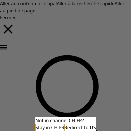
Aller au contenu principal
Aller à la recherche rapide
Aller
au pied de page
Fermer
Nouveautés : la collection d'automne haute en couleur de Gudrun »
Not in channel CH-FR?
Stay in CH-FR
Redirect to US