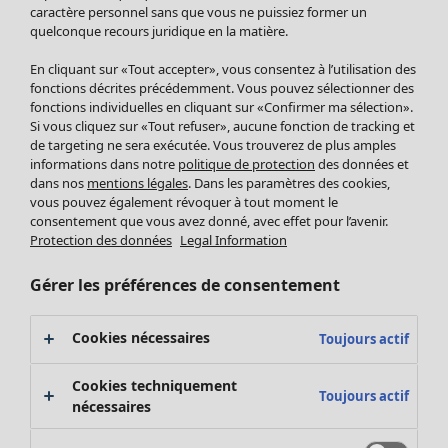
Pantalon
caractère personnel sans que vous ne puissiez former un
quelconque recours juridique en la matière.
Jupes
Manteaux & vestes
Vêtements
Maison
Ouvrir le menu Maison
En cliquant sur «Tout accepter», vous consentez à l’utilisation des
Leggings et collants
Nouveautés
fonctions décrites précédemment. Vous pouvez sélectionner des
Accessoires
fonctions individuelles en cliquant sur «Confirmer ma sélection».
Tous les vêtements
Si vous cliquez sur «Tout refuser», aucune fonction de tracking et
Chaussures
Robes
de targeting ne sera exécutée. Vous trouverez de plus amples
Vêtements de bain
Soldes Mobilier
Tuniques
informations dans notre
politique de protection
des données et
Basics
Bonnes affaires déco
dans nos
mentions légales
. Dans les paramètres des cookies,
Pulls
Décoration
vous pouvez également révoquer à tout moment le
Tops
consentement que vous avez donné, avec effet pour l’avenir.
Textiles
Pulls en tricot
Protection des données
Legal Information
Tapis
Gilets sans manches
Maison
Offres
Ouvrir le menu Offres
Éponge
Pantalons
Gérer les préférences de consentement
Nouveautés
Chemises et blouses
Voir toute la décoration
Gilets
Coussins
Cookies nécessaires
Toujours actif
Manteaux & vestes
Rideaux
Jupes
Tapis
Cookies techniquement
Toujours actif
Éponge
nécessaires
Céramique et verre