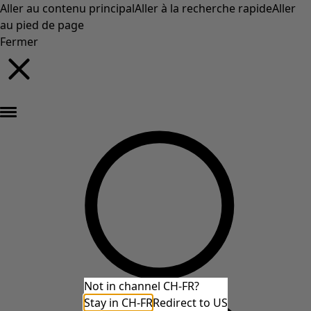
Aller au contenu principal
Aller à la recherche rapide
Aller
au pied de page
Fermer
Nouveautés : la collection d'automne haute en couleur de Gudrun »
Not in channel CH-FR?
Stay in CH-FR
Redirect to US