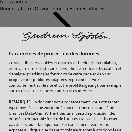
Nouveautés
Bonnes affaires
Ouvrir le menu Bonnes affaires
Paramètres de protection des données
Ce site utilise des cookies et d’autres technologies semblables,
entre autres, de prestataires tiers, afin de mettre à disposition et
d’analyser (tracking) les fonctions de cette page et de vous
proposer des publicités adaptées, reposant sur votre
Soldes Vêtements
Vêtements
Ouvrir le menu Vêtements
comportement sur le site et votre profil (targeting), par exemple
sur les réseaux sociaux et d’autres sites Internet.
Tous les vêtements
Robes
REMARQUE:
En donnant votre consentement, vous consentez
Tuniques
également à ce que vos données soient transmises aux États-
Blouses
Unis. Les États-Unis n’offrent pas un niveau de protection des
données comparable à celui de l’UE. Les États-Unis ne disposent
Tops
pas de décision d’adéquation. Par conséquent, vous vous
Gilets
exposez au risque que des autorités aient accès à vos données à