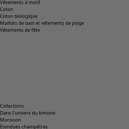
Robe "Mary" en tissu de coton biologique/lin
Icône de liste de souhaits
Prix bonne affaire
:
CHF 59.00
Prix
:
CHF 144.00
Coloris
orange brûlée
24
Taille
XS
S
M
L