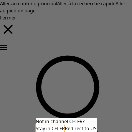
Aller au contenu principal
Aller à la recherche rapide
Aller
au pied de page
Fermer
Nouveautés : la collection d'automne haute en couleur de Gudrun »
Not in channel CH-FR?
Stay in CH-FR
Redirect to US