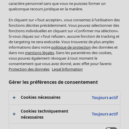
Pantalon
caractère personnel sans que vous ne puissiez former un
quelconque recours juridique en la matière.
Jupes
Manteaux & vestes
En cliquant sur «Tout accepter», vous consentez à l’utilisation des
Leggings et collants
fonctions décrites précédemment. Vous pouvez sélectionner des
Accessoires
fonctions individuelles en cliquant sur «Confirmer ma sélection».
Si vous cliquez sur «Tout refuser», aucune fonction de tracking et
Chaussures
de targeting ne sera exécutée. Vous trouverez de plus amples
Vêtements de bain
Soldes Mobilier
informations dans notre
politique de protection
des données et
Basics
Bonnes affaires déco
dans nos
mentions légales
. Dans les paramètres des cookies,
Décoration
vous pouvez également révoquer à tout moment le
consentement que vous avez donné, avec effet pour l’avenir.
Textiles
Protection des données
Legal Information
Tapis
Éponge
Gérer les préférences de consentement
Cookies nécessaires
Toujours actif
Cookies techniquement
Toujours actif
nécessaires