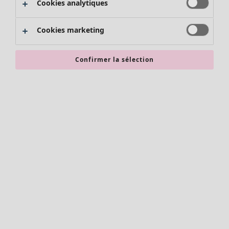
Cookies analytiques
Promos SOLDES
Les promos de Gudrun Sjödén
Cookies marketing
Nouvel arrivage
Bonnes affaires en soldes - jusqu'à -70
Confirmer la sélection