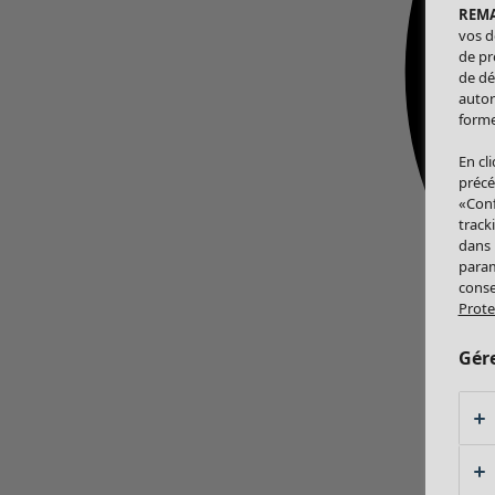
REM
vos d
de pr
de dé
autor
forme
En cl
précé
«Conf
track
dans
param
conse
Prote
Gér