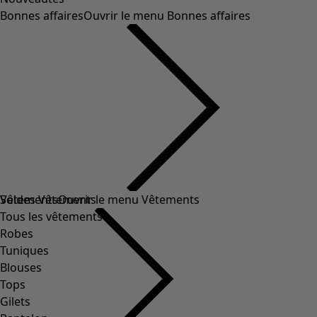
Bonnes affaires
Ouvrir le menu Bonnes affaires
Soldes Vêtements
Vêtements
Ouvrir le menu Vêtements
Tous les vêtements
Robes
Tuniques
Blouses
Tops
Gilets