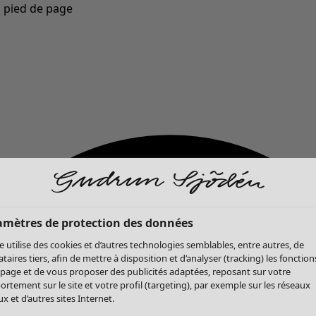
u pied de page
Nouveautés : la collection d'automne haute en couleur de Gudrun »
amètres de protection des données
te utilise des cookies et d’autres technologies semblables, entre autres, de
ataires tiers, afin de mettre à disposition et d’analyser (tracking) les fonction
 page et de vous proposer des publicités adaptées, reposant sur votre
rtement sur le site et votre profil (targeting), par exemple sur les réseaux
x et d’autres sites Internet.