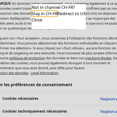
ARQUE:
En donnant votre consentement, vous consentez également à ce q
Not in channel CH-FR?
onnées soient transmises aux États-Unis. Les États-Unis n’offrent pas un ni
Stay in CH-FR
Redirect to US
otection des données comparable à celui de l’UE. Les États-Unis ne disposen
cision d’adéquation. Par conséquent, vous vous exposez au risque que des
Close
ités aient accès à vos données à caractère personnel sans que vous ne puiss
r un quelconque recours juridique en la matière.
iquant sur «Tout accepter», vous consentez à l’utilisation des fonctions décri
demment. Vous pouvez sélectionner des fonctions individuelles en cliquant
irmer ma sélection». Si vous cliquez sur «Tout refuser», aucune fonction de
ing et de targeting ne sera exécutée. Vous trouverez de plus amples inform
 notre
politique de protection
des données et dans nos
mentions légales
. D
ètres des cookies, vous pouvez également révoquer à tout moment le
ntement que vous avez donné, avec effet pour l’avenir.
ction des données
Legal Information
er les préférences de consentement
Cookies nécessaires
Toujours a
Cookies techniquement nécessaires
Toujours a