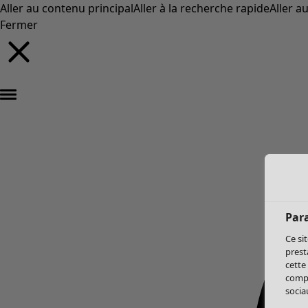
Aller au contenu principal
Aller à la recherche rapide
Aller a
Fermer
Par
Ce si
prest
cette
compo
sociau