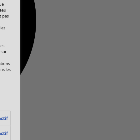
ue
veau
t pas
iez
tes
 sur
ations
ans les
ctif
ctif