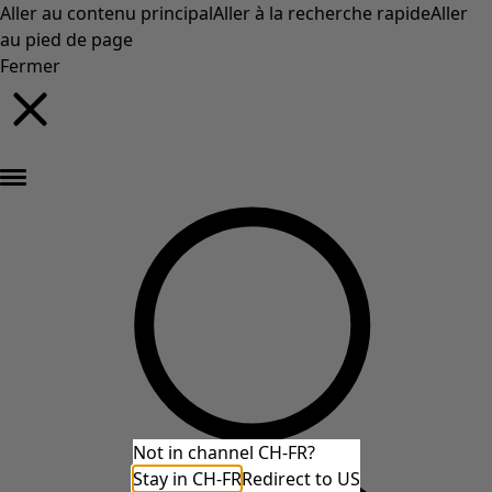
Aller au contenu principal
Aller à la recherche rapide
Aller
au pied de page
Fermer
Nouveautés : la collection d'automne haute en couleur de Gudrun »
Not in channel CH-FR?
Stay in CH-FR
Redirect to US