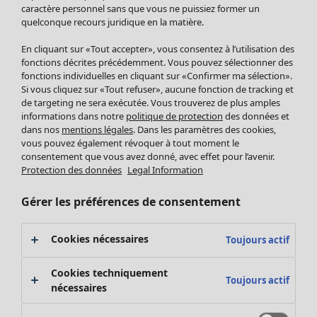
Pantalon
caractère personnel sans que vous ne puissiez former un
quelconque recours juridique en la matière.
Jupes
Manteaux & vestes
En cliquant sur «Tout accepter», vous consentez à l’utilisation des
Leggings et collants
fonctions décrites précédemment. Vous pouvez sélectionner des
Accessoires
fonctions individuelles en cliquant sur «Confirmer ma sélection».
Si vous cliquez sur «Tout refuser», aucune fonction de tracking et
Chaussures
de targeting ne sera exécutée. Vous trouverez de plus amples
Vêtements de bain
Soldes Mobilier
informations dans notre
politique de protection
des données et
Basics
Bonnes affaires déco
dans nos
mentions légales
. Dans les paramètres des cookies,
Décoration
vous pouvez également révoquer à tout moment le
consentement que vous avez donné, avec effet pour l’avenir.
Textiles
Protection des données
Legal Information
Tapis
Éponge
Gérer les préférences de consentement
Cookies nécessaires
Toujours actif
Cookies techniquement
Toujours actif
nécessaires