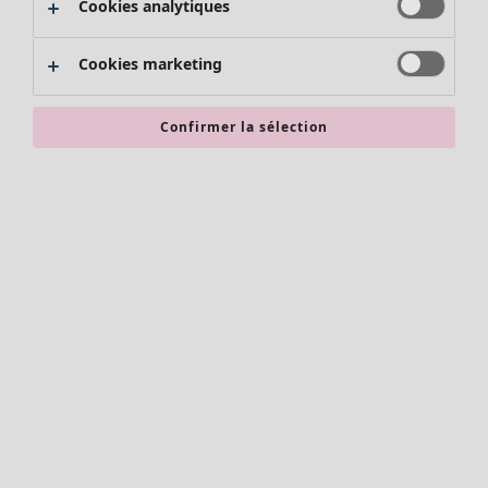
Cookies analytiques
Promos SOLDES
Les promos de Gudrun Sjödén
Cookies marketing
Nouvel arrivage
Bonnes affaires en soldes - jusqu'à -70
Confirmer la sélection