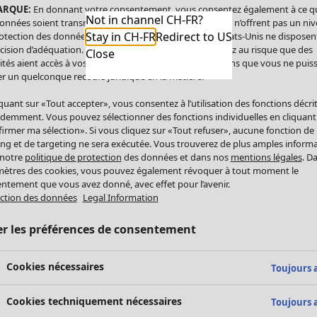
ARQUE:
En donnant votre consentement, vous consentez également à ce q
Not in channel CH-FR?
onnées soient transmises aux États-Unis. Les États-Unis n’offrent pas un ni
Stay in CH-FR
Redirect to US
otection des données comparable à celui de l’UE. Les États-Unis ne disposen
cision d’adéquation. Par conséquent, vous vous exposez au risque que des
Close
ités aient accès à vos données à caractère personnel sans que vous ne puiss
r un quelconque recours juridique en la matière.
iquant sur «Tout accepter», vous consentez à l’utilisation des fonctions décri
demment. Vous pouvez sélectionner des fonctions individuelles en cliquant
irmer ma sélection». Si vous cliquez sur «Tout refuser», aucune fonction de
ing et de targeting ne sera exécutée. Vous trouverez de plus amples inform
 notre
politique de protection
des données et dans nos
mentions légales
. D
ètres des cookies, vous pouvez également révoquer à tout moment le
ntement que vous avez donné, avec effet pour l’avenir.
ction des données
Legal Information
er les préférences de consentement
Cookies nécessaires
Toujours a
Cookies techniquement nécessaires
Toujours a