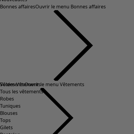
Bonnes affaires
Ouvrir le menu Bonnes affaires
Soldes Vêtements
Vêtements
Ouvrir le menu Vêtements
Tous les vêtements
Robes
Tuniques
Blouses
Tops
Gilets