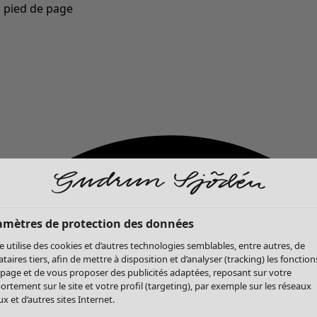
u pied de page
Nouveautés : la collection d'automne haute en couleur de Gudrun »
amètres de protection des données
te utilise des cookies et d’autres technologies semblables, entre autres, de
ataires tiers, afin de mettre à disposition et d’analyser (tracking) les fonction
 page et de vous proposer des publicités adaptées, reposant sur votre
rtement sur le site et votre profil (targeting), par exemple sur les réseaux
x et d’autres sites Internet.