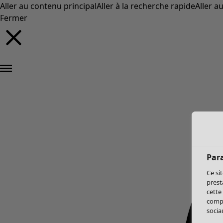
Aller au contenu principal
Aller à la recherche rapide
Aller a
Fermer
Par
Ce si
prest
cette
compo
sociau