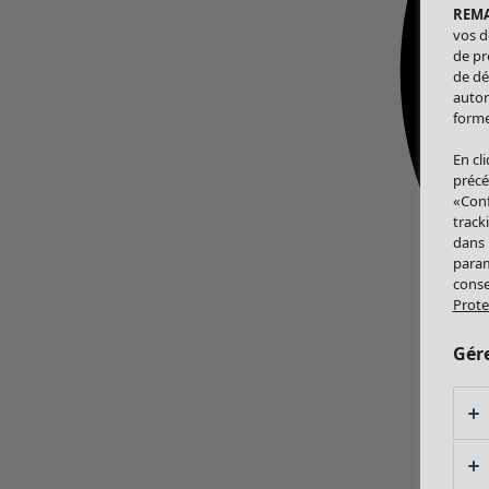
REM
vos d
de pr
de dé
autor
forme
En cl
précé
«Conf
track
dans
param
conse
Prote
Gér