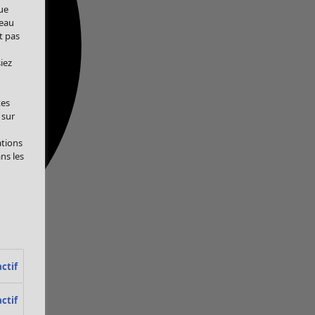
ue
veau
t pas
iez
tes
 sur
ations
ans les
ctif
ctif