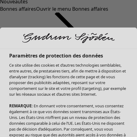
Nouveautés
Bonnes affaires
Ouvrir le menu Bonnes affaires
Paramètres de protection des données
Ce site utilise des cookies et d’autres technologies semblables,
entre autres, de prestataires tiers, afin de mettre à disposition et
d’analyser (tracking) les fonctions de cette page et de vous
proposer des publicités adaptées, reposant sur votre
Soldes Vêtements
Vêtements
Ouvrir le menu Vêtements
comportement sur le site et votre profil (targeting), par exemple
sur les réseaux sociaux et d’autres sites Internet.
Tous les vêtements
Robes
REMARQUE:
En donnant votre consentement, vous consentez
Tuniques
également à ce que vos données soient transmises aux États-
Blouses
Unis. Les États-Unis n’offrent pas un niveau de protection des
données comparable à celui de l’UE. Les États-Unis ne disposent
Tops
pas de décision d’adéquation. Par conséquent, vous vous
Gilets
exposez au risque que des autorités aient accès à vos données à