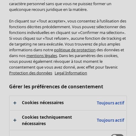
Pantalon
caractère personnel sans que vous ne puissiez former un
quelconque recours juridique en la matière.
Jupes
Manteaux & vestes
Vêtements
Maison
Ouvrir le menu Maison
En cliquant sur «Tout accepter», vous consentez à l’utilisation des
Leggings et collants
Nouveautés
fonctions décrites précédemment. Vous pouvez sélectionner des
Accessoires
fonctions individuelles en cliquant sur «Confirmer ma sélection».
Tous les vêtements
Si vous cliquez sur «Tout refuser», aucune fonction de tracking et
Chaussures
Robes
de targeting ne sera exécutée. Vous trouverez de plus amples
Vêtements de bain
Soldes Mobilier
Tuniques
informations dans notre
politique de protection
des données et
Basics
Bonnes affaires déco
dans nos
mentions légales
. Dans les paramètres des cookies,
Pulls
Décoration
vous pouvez également révoquer à tout moment le
Tops
consentement que vous avez donné, avec effet pour l’avenir.
Textiles
Pulls en tricot
Protection des données
Legal Information
Tapis
Gilets sans manches
Maison
Offres
Ouvrir le menu Offres
Éponge
Pantalons
Gérer les préférences de consentement
Nouveautés
Chemises et blouses
Voir toute la décoration
Gilets
Coussins
Cookies nécessaires
Toujours actif
Manteaux & vestes
Rideaux
Jupes
Tapis
Cookies techniquement
Toujours actif
Éponge
nécessaires
Céramique et verre