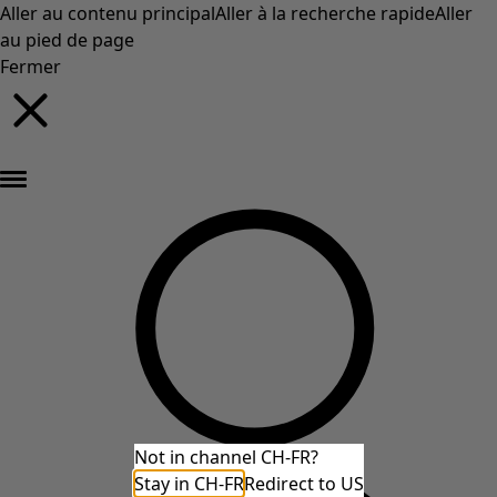
Aller au contenu principal
Aller à la recherche rapide
Aller
au pied de page
Fermer
Nouveautés : la collection d'automne haute en couleur de Gudrun »
Not in channel CH-FR?
Stay in CH-FR
Redirect to US