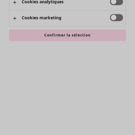
Cookies analytiques
Promos SOLDES
Les promos de Gudrun Sjödén
Cookies marketing
Nouvel arrivage
Bonnes affaires en soldes - jusqu'à -70
Confirmer la sélection