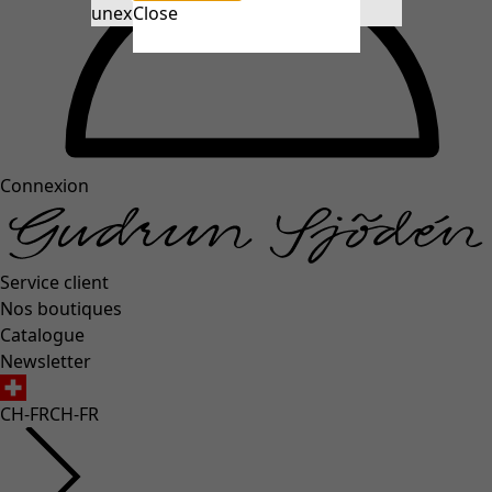
unexpectederror.buttontext
Close
Connexion
Service client
Nos boutiques
Catalogue
Newsletter
CH-FR
CH-FR