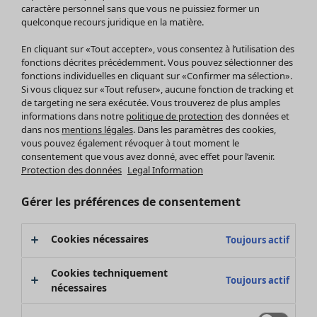
Pantalon
caractère personnel sans que vous ne puissiez former un
quelconque recours juridique en la matière.
Jupes
Manteaux & vestes
En cliquant sur «Tout accepter», vous consentez à l’utilisation des
Leggings et collants
fonctions décrites précédemment. Vous pouvez sélectionner des
Accessoires
fonctions individuelles en cliquant sur «Confirmer ma sélection».
Si vous cliquez sur «Tout refuser», aucune fonction de tracking et
Chaussures
de targeting ne sera exécutée. Vous trouverez de plus amples
Vêtements de bain
Soldes Mobilier
informations dans notre
politique de protection
des données et
Basics
Bonnes affaires déco
dans nos
mentions légales
. Dans les paramètres des cookies,
Décoration
vous pouvez également révoquer à tout moment le
consentement que vous avez donné, avec effet pour l’avenir.
Textiles
Protection des données
Legal Information
Tapis
Éponge
Gérer les préférences de consentement
Cookies nécessaires
Toujours actif
Cookies techniquement
Toujours actif
nécessaires