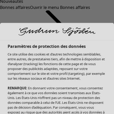
Nouveautés
Bonnes affaires
Ouvrir le menu Bonnes affaires
Paramètres de protection des données
Ce site utilise des cookies et d’autres technologies semblables,
entre autres, de prestataires tiers, afin de mettre à disposition et
d’analyser (tracking) les fonctions de cette page et de vous
proposer des publicités adaptées, reposant sur votre
Soldes Vêtements
Vêtements
Ouvrir le menu Vêtements
comportement sur le site et votre profil (targeting), par exemple
sur les réseaux sociaux et d’autres sites Internet.
Tous les vêtements
Robes
REMARQUE:
En donnant votre consentement, vous consentez
Tuniques
également à ce que vos données soient transmises aux États-
Blouses
Unis. Les États-Unis n’offrent pas un niveau de protection des
données comparable à celui de l’UE. Les États-Unis ne disposent
Tops
pas de décision d’adéquation. Par conséquent, vous vous
Gilets
exposez au risque que des autorités aient accès à vos données à