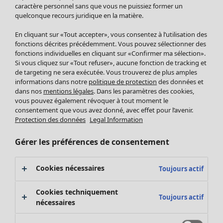
Pantalon
caractère personnel sans que vous ne puissiez former un
quelconque recours juridique en la matière.
Jupes
Manteaux & vestes
Vêtements
Maison
Ouvrir le menu Maison
En cliquant sur «Tout accepter», vous consentez à l’utilisation des
Leggings et collants
Nouveautés
fonctions décrites précédemment. Vous pouvez sélectionner des
Accessoires
fonctions individuelles en cliquant sur «Confirmer ma sélection».
Tous les vêtements
Si vous cliquez sur «Tout refuser», aucune fonction de tracking et
Chaussures
Robes
de targeting ne sera exécutée. Vous trouverez de plus amples
Vêtements de bain
Soldes Mobilier
Tuniques
informations dans notre
politique de protection
des données et
Basics
Bonnes affaires déco
dans nos
mentions légales
. Dans les paramètres des cookies,
Pulls
Décoration
vous pouvez également révoquer à tout moment le
Tops
consentement que vous avez donné, avec effet pour l’avenir.
Textiles
Pulls en tricot
Protection des données
Legal Information
Tapis
Gilets sans manches
Maison
Offres
Ouvrir le menu Offres
Éponge
Pantalons
Gérer les préférences de consentement
Nouveautés
Chemises et blouses
Voir toute la décoration
Gilets
Coussins
Cookies nécessaires
Toujours actif
Manteaux & vestes
Rideaux
Jupes
Tapis
Cookies techniquement
Toujours actif
Cartes cadeaux
Éponge
nécessaires
Céramique et verre