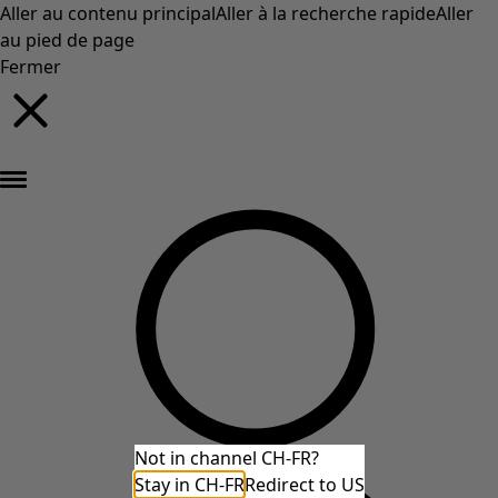
Aller au contenu principal
Aller à la recherche rapide
Aller
au pied de page
Fermer
Nouveautés : la collection d'automne haute en couleur de Gudrun »
Not in channel CH-FR?
Stay in CH-FR
Redirect to US