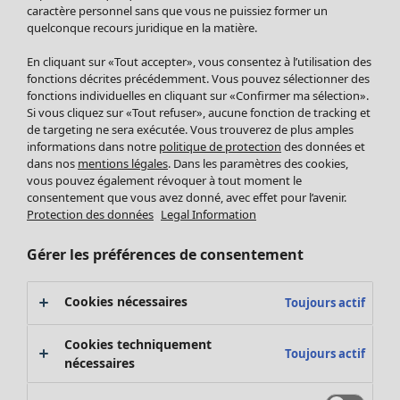
Pantalon
caractère personnel sans que vous ne puissiez former un
quelconque recours juridique en la matière.
Jupes
Manteaux & vestes
En cliquant sur «Tout accepter», vous consentez à l’utilisation des
Leggings et collants
fonctions décrites précédemment. Vous pouvez sélectionner des
Accessoires
fonctions individuelles en cliquant sur «Confirmer ma sélection».
Si vous cliquez sur «Tout refuser», aucune fonction de tracking et
Chaussures
de targeting ne sera exécutée. Vous trouverez de plus amples
Vêtements de bain
Soldes Mobilier
informations dans notre
politique de protection
des données et
Basics
Bonnes affaires déco
dans nos
mentions légales
. Dans les paramètres des cookies,
Décoration
vous pouvez également révoquer à tout moment le
consentement que vous avez donné, avec effet pour l’avenir.
Textiles
Protection des données
Legal Information
Tapis
Éponge
Gérer les préférences de consentement
Cookies nécessaires
Toujours actif
Cookies techniquement
Toujours actif
nécessaires