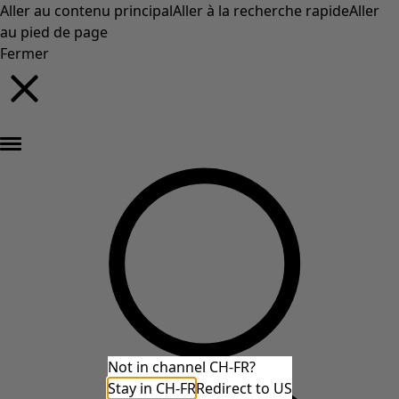
Aller au contenu principal
Aller à la recherche rapide
Aller
au pied de page
Fermer
Nouveautés : la collection d'automne haute en couleur de Gudrun »
Not in channel CH-FR?
Stay in CH-FR
Redirect to US