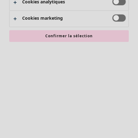
Cookies analytiques
Promos SOLDES
Les promos de Gudrun Sjödén
Cookies marketing
Nouvel arrivage
Bonnes affaires en soldes - jusqu'à -70
Confirmer la sélection