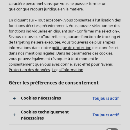
Pantalon
caractère personnel sans que vous ne puissiez former un
quelconque recours juridique en la matière.
Jupes
Manteaux & vestes
Vêtements
Maison
Ouvrir le menu Maison
En cliquant sur «Tout accepter», vous consentez à l’utilisation des
Leggings et collants
Nouveautés
fonctions décrites précédemment. Vous pouvez sélectionner des
Accessoires
fonctions individuelles en cliquant sur «Confirmer ma sélection».
Tous les vêtements
Si vous cliquez sur «Tout refuser», aucune fonction de tracking et
Chaussures
Robes
de targeting ne sera exécutée. Vous trouverez de plus amples
Vêtements de bain
Soldes Mobilier
Tuniques
informations dans notre
politique de protection
des données et
Basics
Bonnes affaires déco
dans nos
mentions légales
. Dans les paramètres des cookies,
Pulls
Décoration
vous pouvez également révoquer à tout moment le
Tops
consentement que vous avez donné, avec effet pour l’avenir.
Textiles
Pulls en tricot
Protection des données
Legal Information
Tapis
Gilets sans manches
Maison
Offres
Ouvrir le menu Offres
Éponge
Pantalons
Gérer les préférences de consentement
Nouveautés
Chemises et blouses
Voir toute la décoration
Gilets
Coussins
Cookies nécessaires
Toujours actif
Manteaux & vestes
Rideaux
Jupes
Tapis
Cookies techniquement
Toujours actif
Cartes cadeaux
Éponge
nécessaires
Céramique et verre