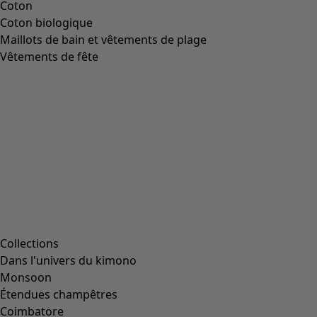
Robe "Pencil" en jersey de lyocell/élasthanne
Icône de liste de souhaits
Prix bonne affaire
:
CHF 57.00
Prix
:
CHF 129.00
Coloris
masala
24