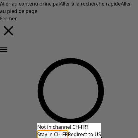
Aller au contenu principal
Aller à la recherche rapide
Aller
au pied de page
Fermer
Nouveautés : la collection d'automne haute en couleur de Gudrun »
Not in channel CH-FR?
Stay in CH-FR
Redirect to US