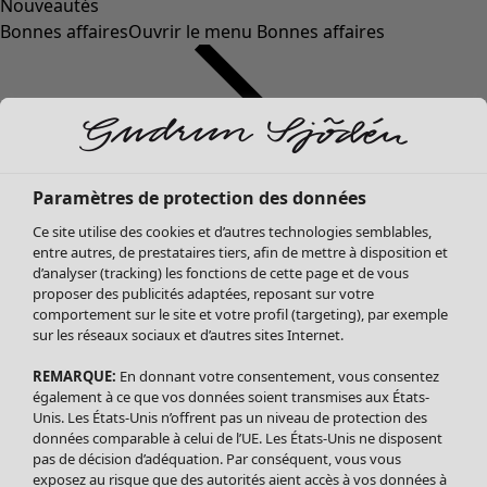
Nouveautés
Bonnes affaires
Ouvrir le menu Bonnes affaires
Paramètres de protection des données
Ce site utilise des cookies et d’autres technologies semblables,
entre autres, de prestataires tiers, afin de mettre à disposition et
d’analyser (tracking) les fonctions de cette page et de vous
proposer des publicités adaptées, reposant sur votre
Soldes Vêtements
Vêtements
Ouvrir le menu Vêtements
comportement sur le site et votre profil (targeting), par exemple
sur les réseaux sociaux et d’autres sites Internet.
Tous les vêtements
Robes
REMARQUE:
En donnant votre consentement, vous consentez
Tuniques
également à ce que vos données soient transmises aux États-
Blouses
Unis. Les États-Unis n’offrent pas un niveau de protection des
données comparable à celui de l’UE. Les États-Unis ne disposent
Tops
pas de décision d’adéquation. Par conséquent, vous vous
Gilets
exposez au risque que des autorités aient accès à vos données à