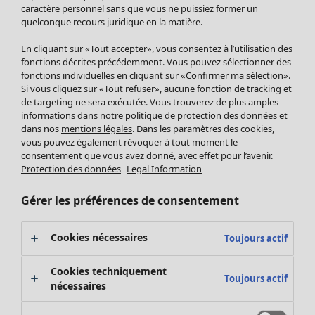
Pantalon
caractère personnel sans que vous ne puissiez former un
quelconque recours juridique en la matière.
Jupes
Manteaux & vestes
En cliquant sur «Tout accepter», vous consentez à l’utilisation des
Leggings et collants
fonctions décrites précédemment. Vous pouvez sélectionner des
Accessoires
fonctions individuelles en cliquant sur «Confirmer ma sélection».
Si vous cliquez sur «Tout refuser», aucune fonction de tracking et
Chaussures
de targeting ne sera exécutée. Vous trouverez de plus amples
Vêtements de bain
Soldes Mobilier
informations dans notre
politique de protection
des données et
Basics
Bonnes affaires déco
dans nos
mentions légales
. Dans les paramètres des cookies,
Décoration
vous pouvez également révoquer à tout moment le
consentement que vous avez donné, avec effet pour l’avenir.
Textiles
Protection des données
Legal Information
Tapis
Éponge
Gérer les préférences de consentement
Cookies nécessaires
Toujours actif
Cookies techniquement
Toujours actif
nécessaires