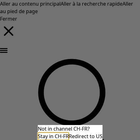
Aller au contenu principal
Aller à la recherche rapide
Aller
au pied de page
Fermer
Nouveautés : la collection d'automne haute en couleur de Gudrun »
Not in channel CH-FR?
Stay in CH-FR
Redirect to US