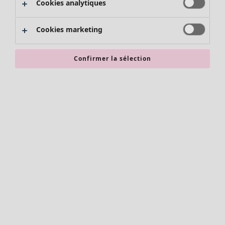
Cookies analytiques
Promos SOLDES
Les promos de Gudrun Sjödén
Cookies marketing
Nouvel arrivage
Bonnes affaires en soldes - jusqu'à -70
Confirmer la sélection