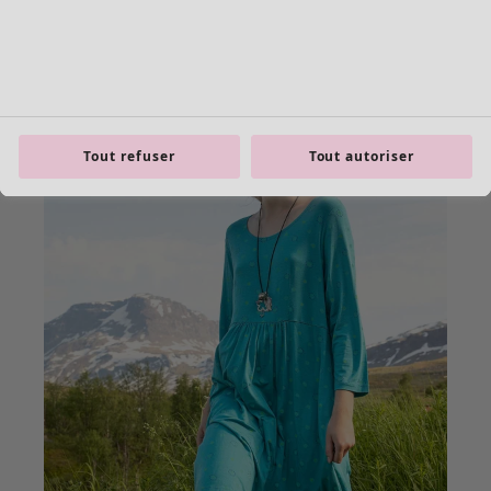
Tout refuser
Tout autoriser
Les basiques
Tous les basiques
Nouveautés basiques
Robes & Tuniques
Tops
Pantalons & Leggings
Basiques tissés
Basiques en jersey
Basiques en maille