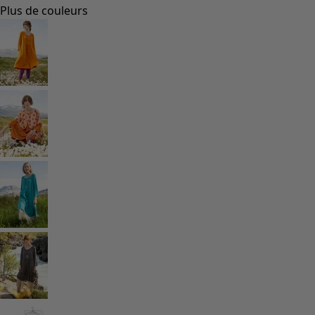
Styles de vétements
Vêtements en lin
Robes de style hippie
Grandes Tailles
À fleurs
Vêtements hippies
Une mode scandinave
Superpositions
À rayures
Des carreaux à foison
À pois
Vêtements bio
Un design suédois
Robes en jersey
Vêtements bohèmes
Des vêtements pour les soirées fraîches
Vêtements à motif