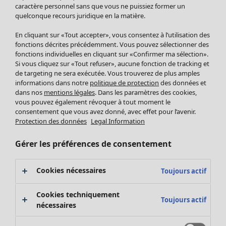
Pantalon
caractère personnel sans que vous ne puissiez former un
quelconque recours juridique en la matière.
Jupes
Manteaux & vestes
En cliquant sur «Tout accepter», vous consentez à l’utilisation des
Leggings et collants
fonctions décrites précédemment. Vous pouvez sélectionner des
Accessoires
fonctions individuelles en cliquant sur «Confirmer ma sélection».
Si vous cliquez sur «Tout refuser», aucune fonction de tracking et
Chaussures
de targeting ne sera exécutée. Vous trouverez de plus amples
Vêtements de bain
Soldes Mobilier
informations dans notre
politique de protection
des données et
Basics
Bonnes affaires déco
dans nos
mentions légales
. Dans les paramètres des cookies,
Décoration
vous pouvez également révoquer à tout moment le
consentement que vous avez donné, avec effet pour l’avenir.
Textiles
Protection des données
Legal Information
Tapis
Éponge
Gérer les préférences de consentement
Cookies nécessaires
Toujours actif
Cookies techniquement
Toujours actif
nécessaires