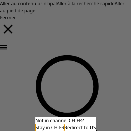
Aller au contenu principal
Aller à la recherche rapide
Aller
au pied de page
Fermer
Nouveautés : la collection d'automne haute en couleur de Gudrun »
Not in channel CH-FR?
Stay in CH-FR
Redirect to US