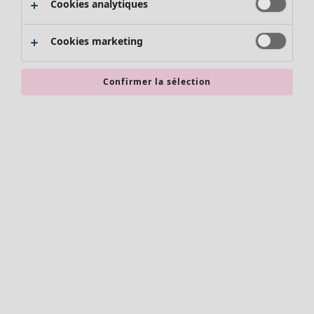
Cookies analytiques
Promos SOLDES
Les promos de Gudrun Sjödén
Cookies marketing
Nouvel arrivage
Bonnes affaires en soldes - jusqu'à -70
Confirmer la sélection