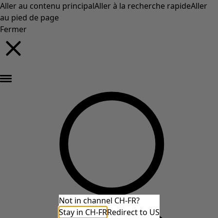
Aller au contenu principal
Aller à la recherche rapide
Aller
au pied de page
Fermer
Nouveautés : la collection d'automne haute en couleur de Gudrun »
Not in channel CH-FR?
Stay in CH-FR
Redirect to US