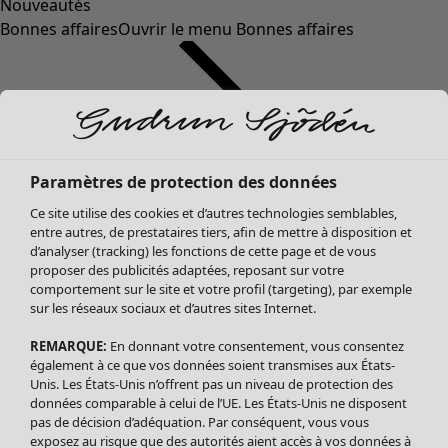
Nouveautés
Bonnes affaires
Ouvrir le menu Bonnes affaires
Paramètres de protection des données
Ce site utilise des cookies et d’autres technologies semblables,
entre autres, de prestataires tiers, afin de mettre à disposition et
d’analyser (tracking) les fonctions de cette page et de vous
proposer des publicités adaptées, reposant sur votre
Soldes Vêtements
Vêtements
Ouvrir le menu Vêtements
comportement sur le site et votre profil (targeting), par exemple
sur les réseaux sociaux et d’autres sites Internet.
Tous les vêtements
Robes
REMARQUE:
En donnant votre consentement, vous consentez
Tuniques
également à ce que vos données soient transmises aux États-
Blouses
Unis. Les États-Unis n’offrent pas un niveau de protection des
données comparable à celui de l’UE. Les États-Unis ne disposent
Tops
pas de décision d’adéquation. Par conséquent, vous vous
Gilets
exposez au risque que des autorités aient accès à vos données à