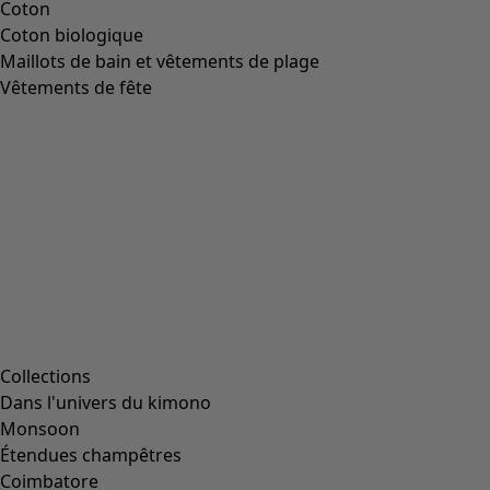
Image précédente du curseur
Next slider image
Current slider image
Aller à 2