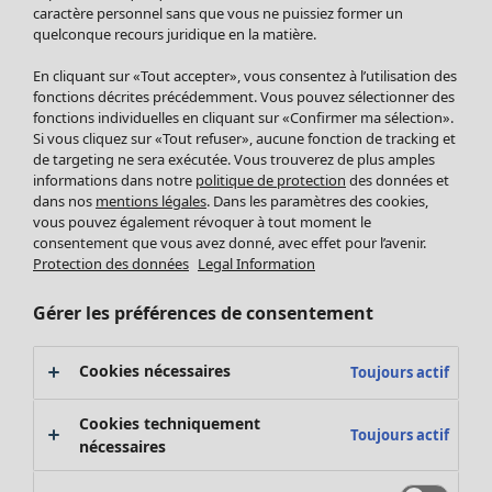
Pantalon
caractère personnel sans que vous ne puissiez former un
quelconque recours juridique en la matière.
Jupes
Manteaux & vestes
Vêtements
Maison
Ouvrir le menu Maison
En cliquant sur «Tout accepter», vous consentez à l’utilisation des
Leggings et collants
Nouveautés
fonctions décrites précédemment. Vous pouvez sélectionner des
Accessoires
fonctions individuelles en cliquant sur «Confirmer ma sélection».
Tous les vêtements
Si vous cliquez sur «Tout refuser», aucune fonction de tracking et
Chaussures
Robes
de targeting ne sera exécutée. Vous trouverez de plus amples
Vêtements de bain
Soldes Mobilier
Tuniques
informations dans notre
politique de protection
des données et
Basics
Bonnes affaires déco
dans nos
mentions légales
. Dans les paramètres des cookies,
Pulls
Décoration
vous pouvez également révoquer à tout moment le
Tops
consentement que vous avez donné, avec effet pour l’avenir.
Textiles
Pulls en tricot
Protection des données
Legal Information
Tapis
Gilets sans manches
Maison
Offres
Ouvrir le menu Offres
Éponge
Pantalons
Gérer les préférences de consentement
Nouveautés
Chemises et blouses
Voir toute la décoration
Gilets
Coussins
Cookies nécessaires
Toujours actif
Manteaux & vestes
Rideaux
Jupes
Tapis
Cookies techniquement
Toujours actif
Cartes cadeaux
Éponge
nécessaires
Céramique et verre