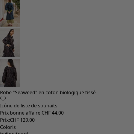
Vêtements à motif
Coton
Coton biologique
Maillots de bain et vêtements de plage
Vêtements de fête
Collections
Dans l'univers du kimono
Monsoon
Étendues champêtres