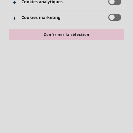
Cookies analytiques
Promos SOLDES
Les promos de Gudrun Sjödén
Cookies marketing
Nouvel arrivage
Bonnes affaires en soldes - jusqu'à -70
Confirmer la sélection