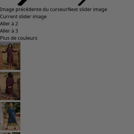
Styles de vétements
Vêtements en lin
Robes de style hippie
Grandes Tailles
À fleurs
Vêtements hippies
Une mode scandinave
Superpositions
À rayures
Des carreaux à foison
À pois
Vêtements bio
Un design suédois
Robes en jersey
Vêtements bohèmes
Des vêtements pour les soirées fraîches