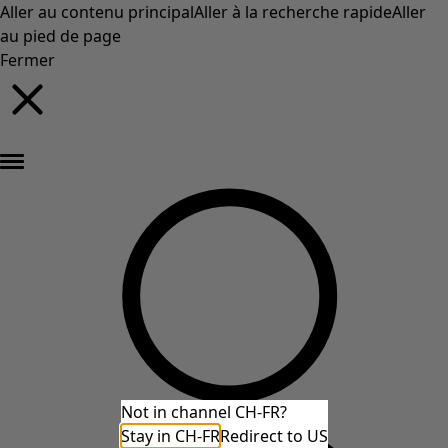
Aller au contenu principal
Aller à la recherche rapide
Aller
au pied de page
Fermer
Nouveautés : la collection d'automne haute en couleur de Gudrun »
Not in channel CH-FR?
Stay in CH-FR
Redirect to US