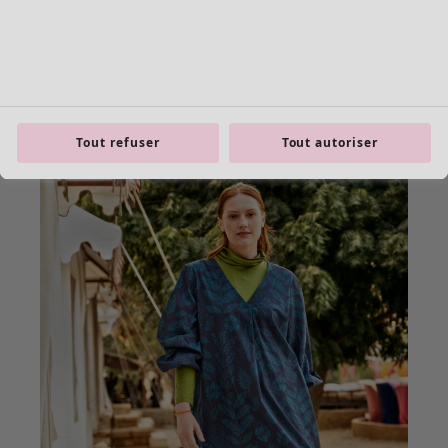
Tout refuser
Tout autoriser
Les basiques
Tous les basiques
Nouveautés basiques
Robes & Tuniques
Tops
Pantalons & Leggings
Basiques tissés
Basiques en jersey
Basiques en maille