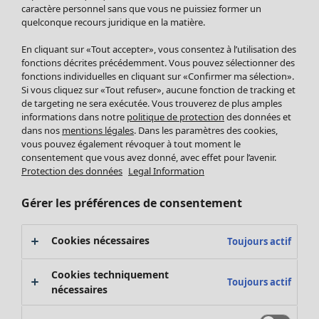
Pantalon
caractère personnel sans que vous ne puissiez former un
quelconque recours juridique en la matière.
Jupes
Manteaux & vestes
En cliquant sur «Tout accepter», vous consentez à l’utilisation des
Leggings et collants
fonctions décrites précédemment. Vous pouvez sélectionner des
Accessoires
fonctions individuelles en cliquant sur «Confirmer ma sélection».
Si vous cliquez sur «Tout refuser», aucune fonction de tracking et
Chaussures
de targeting ne sera exécutée. Vous trouverez de plus amples
Vêtements de bain
Soldes Mobilier
informations dans notre
politique de protection
des données et
Basics
Bonnes affaires déco
dans nos
mentions légales
. Dans les paramètres des cookies,
Décoration
vous pouvez également révoquer à tout moment le
consentement que vous avez donné, avec effet pour l’avenir.
Textiles
Protection des données
Legal Information
Tapis
Éponge
Gérer les préférences de consentement
Cookies nécessaires
Toujours actif
Cookies techniquement
Toujours actif
nécessaires