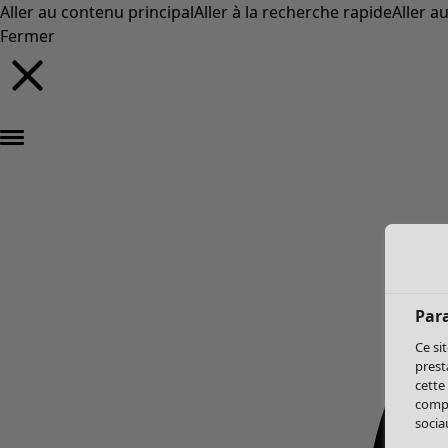
Aller au contenu principal
Aller à la recherche rapide
Aller a
Fermer
Par
Ce si
prest
cette
compo
sociau