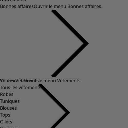
Bonnes affaires
Ouvrir le menu Bonnes affaires
Soldes Vêtements
Vêtements
Ouvrir le menu Vêtements
Tous les vêtements
Robes
Tuniques
Blouses
Tops
Gilets