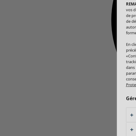
REM
vos d
de pr
de dé
autor
forme
En cl
précé
«Conf
track
dans
param
conse
Prote
Gér