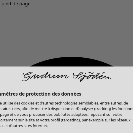
u pied de page
Nouveautés : la collection d'automne haute en couleur de Gudrun »
amètres de protection des données
te utilise des cookies et d’autres technologies semblables, entre autres, de
ataires tiers, afin de mettre à disposition et d’analyser (tracking) les fonction
 page et de vous proposer des publicités adaptées, reposant sur votre
rtement sur le site et votre profil (targeting), par exemple sur les réseaux
x et d’autres sites Internet.