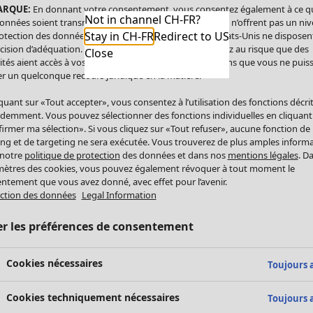
ARQUE:
En donnant votre consentement, vous consentez également à ce q
Not in channel CH-FR?
onnées soient transmises aux États-Unis. Les États-Unis n’offrent pas un ni
Stay in CH-FR
Redirect to US
otection des données comparable à celui de l’UE. Les États-Unis ne disposen
cision d’adéquation. Par conséquent, vous vous exposez au risque que des
Close
ités aient accès à vos données à caractère personnel sans que vous ne puiss
r un quelconque recours juridique en la matière.
iquant sur «Tout accepter», vous consentez à l’utilisation des fonctions décri
demment. Vous pouvez sélectionner des fonctions individuelles en cliquant
irmer ma sélection». Si vous cliquez sur «Tout refuser», aucune fonction de
ing et de targeting ne sera exécutée. Vous trouverez de plus amples inform
 notre
politique de protection
des données et dans nos
mentions légales
. D
ètres des cookies, vous pouvez également révoquer à tout moment le
ntement que vous avez donné, avec effet pour l’avenir.
ction des données
Legal Information
er les préférences de consentement
Cookies nécessaires
Toujours a
Cookies techniquement nécessaires
Toujours a