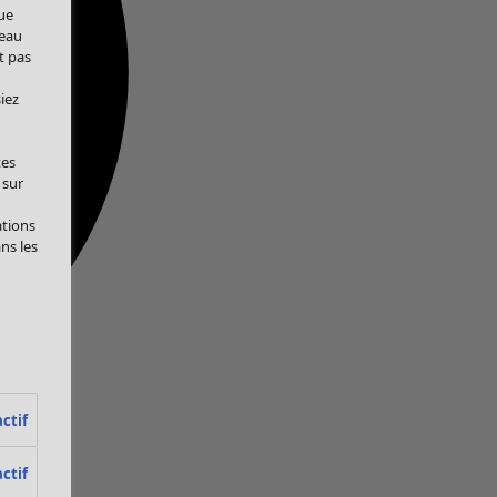
ue
veau
t pas
iez
tes
 sur
ations
ans les
ctif
ctif