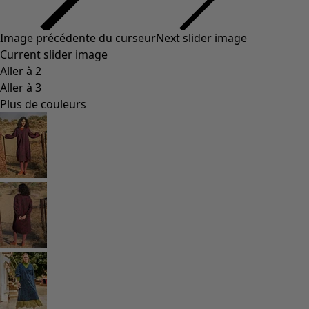
Styles de vétements
Vêtements en lin
Robes de style hippie
Grandes Tailles
À fleurs
Vêtements hippies
Une mode scandinave
Superpositions
À rayures
Des carreaux à foison
À pois
Vêtements bio
Un design suédois
Robes en jersey
Vêtements bohèmes
Des vêtements pour les soirées fraîches
Vêtements à motif