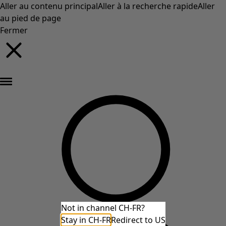
Aller au contenu principal
Aller à la recherche rapide
Aller
au pied de page
Fermer
Nouveautés : la collection d'automne haute en couleur de Gudrun »
Not in channel CH-FR?
Stay in CH-FR
Redirect to US