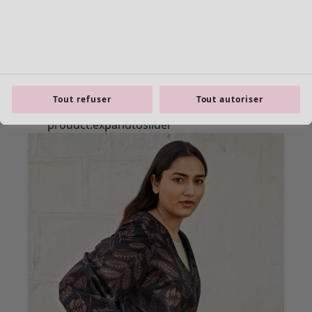
Tout refuser
Tout autoriser
Les basiques
Tous les basiques
Nouveautés basiques
Robes & Tuniques
Tops
Pantalons & Leggings
Basiques tissés
Basiques en jersey
Basiques en maille