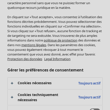
Pantalon
caractère personnel sans que vous ne puissiez former un
quelconque recours juridique en la matière.
Jupes
Manteaux & vestes
En cliquant sur «Tout accepter», vous consentez à l’utilisation des
Leggings et collants
fonctions décrites précédemment. Vous pouvez sélectionner des
Accessoires
fonctions individuelles en cliquant sur «Confirmer ma sélection».
Si vous cliquez sur «Tout refuser», aucune fonction de tracking et
Chaussures
de targeting ne sera exécutée. Vous trouverez de plus amples
Vêtements de bain
Soldes Mobilier
informations dans notre
politique de protection
des données et
Basics
Bonnes affaires déco
dans nos
mentions légales
. Dans les paramètres des cookies,
Décoration
vous pouvez également révoquer à tout moment le
consentement que vous avez donné, avec effet pour l’avenir.
Textiles
Protection des données
Legal Information
Tapis
Éponge
Gérer les préférences de consentement
Cookies nécessaires
Toujours actif
Cookies techniquement
Toujours actif
nécessaires