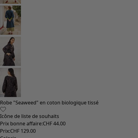
Coton
Coton biologique
Maillots de bain et vêtements de plage
Vêtements de fête
Collections
Dans l'univers du kimono
Monsoon
Étendues champêtres
Coimbatore