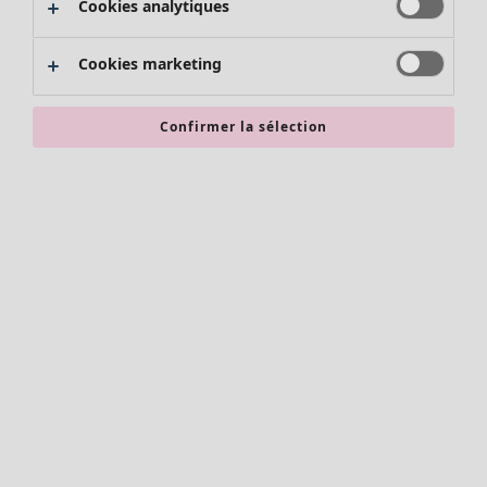
Cookies analytiques
Promos SOLDES
Les promos de Gudrun Sjödén
Cookies marketing
Nouvel arrivage
Bonnes affaires en soldes - jusqu'à -70
Confirmer la sélection