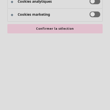
Cookies analytiques
Promos SOLDES
Les promos de Gudrun Sjödén
Cookies marketing
Nouvel arrivage
Bonnes affaires en soldes - jusqu'à -70
Confirmer la sélection