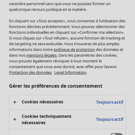
Pantalon
caractère personnel sans que vous ne puissiez former un
quelconque recours juridique en la matière.
Jupes
Manteaux & vestes
En cliquant sur «Tout accepter», vous consentez à l’utilisation des
Leggings et collants
fonctions décrites précédemment. Vous pouvez sélectionner des
Accessoires
fonctions individuelles en cliquant sur «Confirmer ma sélection».
Si vous cliquez sur «Tout refuser», aucune fonction de tracking et
Chaussures
de targeting ne sera exécutée. Vous trouverez de plus amples
Vêtements de bain
Soldes Mobilier
informations dans notre
politique de protection
des données et
Basics
Bonnes affaires déco
dans nos
mentions légales
. Dans les paramètres des cookies,
Décoration
vous pouvez également révoquer à tout moment le
consentement que vous avez donné, avec effet pour l’avenir.
Textiles
Protection des données
Legal Information
Tapis
Éponge
Gérer les préférences de consentement
Cookies nécessaires
Toujours actif
Cookies techniquement
Toujours actif
nécessaires