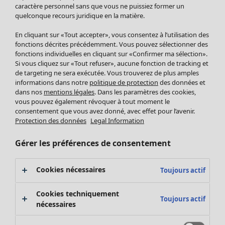
Pantalon
caractère personnel sans que vous ne puissiez former un
quelconque recours juridique en la matière.
Jupes
Manteaux & vestes
Vêtements
Maison
Ouvrir le menu Maison
En cliquant sur «Tout accepter», vous consentez à l’utilisation des
Leggings et collants
Nouveautés
fonctions décrites précédemment. Vous pouvez sélectionner des
Accessoires
fonctions individuelles en cliquant sur «Confirmer ma sélection».
Tous les vêtements
Si vous cliquez sur «Tout refuser», aucune fonction de tracking et
Chaussures
Robes
de targeting ne sera exécutée. Vous trouverez de plus amples
Vêtements de bain
Soldes Mobilier
Tuniques
informations dans notre
politique de protection
des données et
Basics
Bonnes affaires déco
dans nos
mentions légales
. Dans les paramètres des cookies,
Pulls
Décoration
vous pouvez également révoquer à tout moment le
Tops
consentement que vous avez donné, avec effet pour l’avenir.
Textiles
Pulls en tricot
Protection des données
Legal Information
Tapis
Gilets sans manches
Maison
Offres
Ouvrir le menu Offres
Éponge
Pantalons
Gérer les préférences de consentement
Nouveautés
Chemises et blouses
Voir toute la décoration
Gilets
Coussins
Cookies nécessaires
Toujours actif
Manteaux & vestes
Rideaux
Jupes
Tapis
Cookies techniquement
Toujours actif
Éponge
nécessaires
Céramique et verre