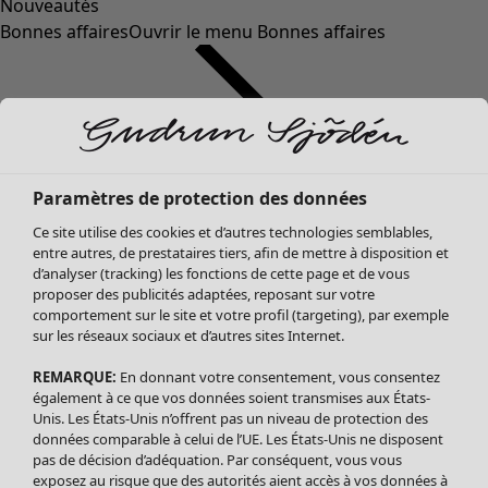
Nouveautés
Bonnes affaires
Ouvrir le menu Bonnes affaires
Paramètres de protection des données
Ce site utilise des cookies et d’autres technologies semblables,
entre autres, de prestataires tiers, afin de mettre à disposition et
d’analyser (tracking) les fonctions de cette page et de vous
proposer des publicités adaptées, reposant sur votre
Soldes Vêtements
Vêtements
Ouvrir le menu Vêtements
comportement sur le site et votre profil (targeting), par exemple
sur les réseaux sociaux et d’autres sites Internet.
Tous les vêtements
Robes
REMARQUE:
En donnant votre consentement, vous consentez
Tuniques
également à ce que vos données soient transmises aux États-
Blouses
Unis. Les États-Unis n’offrent pas un niveau de protection des
données comparable à celui de l’UE. Les États-Unis ne disposent
Tops
pas de décision d’adéquation. Par conséquent, vous vous
Gilets
exposez au risque que des autorités aient accès à vos données à