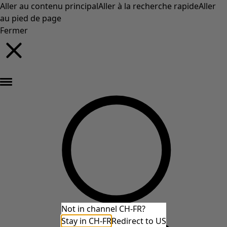
Aller au contenu principal
Aller à la recherche rapide
Aller
au pied de page
Fermer
Nouveautés : la collection d'automne haute en couleur de Gudrun »
Not in channel CH-FR?
Stay in CH-FR
Redirect to US