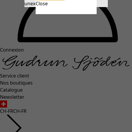
unexpectederror.buttontext
Close
Connexion
Service client
Nos boutiques
Catalogue
Newsletter
CH-FR
CH-FR