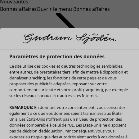
Nouveautés
Bonnes affaires
Ouvrir le menu Bonnes affaires
Paramètres de protection des données
Ce site utilise des cookies et d’autres technologies semblables,
entre autres, de prestataires tiers, afin de mettre à disposition et
d’analyser (tracking) les fonctions de cette page et de vous
proposer des publicités adaptées, reposant sur votre
Soldes Vêtements
Vêtements
Ouvrir le menu Vêtements
comportement sur le site et votre profil (targeting), par exemple
sur les réseaux sociaux et d’autres sites Internet.
Tous les vêtements
Robes
REMARQUE:
En donnant votre consentement, vous consentez
Tuniques
également à ce que vos données soient transmises aux États-
Blouses
Unis. Les États-Unis n’offrent pas un niveau de protection des
données comparable à celui de l’UE. Les États-Unis ne disposent
Tops
pas de décision d’adéquation. Par conséquent, vous vous
Gilets
exposez au risque que des autorités aient accès à vos données à