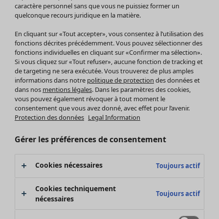
Pantalon
caractère personnel sans que vous ne puissiez former un
quelconque recours juridique en la matière.
Jupes
Manteaux & vestes
Vêtements
Maison
Ouvrir le menu Maison
En cliquant sur «Tout accepter», vous consentez à l’utilisation des
Leggings et collants
Nouveautés
fonctions décrites précédemment. Vous pouvez sélectionner des
Accessoires
fonctions individuelles en cliquant sur «Confirmer ma sélection».
Tous les vêtements
Si vous cliquez sur «Tout refuser», aucune fonction de tracking et
Chaussures
Robes
de targeting ne sera exécutée. Vous trouverez de plus amples
Vêtements de bain
Soldes Mobilier
Tuniques
informations dans notre
politique de protection
des données et
Basics
Bonnes affaires déco
dans nos
mentions légales
. Dans les paramètres des cookies,
Pulls
Décoration
vous pouvez également révoquer à tout moment le
Tops
consentement que vous avez donné, avec effet pour l’avenir.
Textiles
Pulls en tricot
Protection des données
Legal Information
Tapis
Gilets sans manches
Maison
Offres
Ouvrir le menu Offres
Éponge
Pantalons
Gérer les préférences de consentement
Nouveautés
Chemises et blouses
Voir toute la décoration
Gilets
Coussins
Cookies nécessaires
Toujours actif
Manteaux & vestes
Rideaux
Jupes
Tapis
Cookies techniquement
Toujours actif
Éponge
nécessaires
Céramique et verre